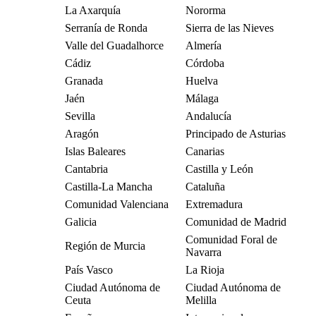
La Axarquía
Nororma
Serranía de Ronda
Sierra de las Nieves
Valle del Guadalhorce
Almería
Cádiz
Córdoba
Granada
Huelva
Jaén
Málaga
Sevilla
Andalucía
Aragón
Principado de Asturias
Islas Baleares
Canarias
Cantabria
Castilla y León
Castilla-La Mancha
Cataluña
Comunidad Valenciana
Extremadura
Galicia
Comunidad de Madrid
Comunidad Foral de
Región de Murcia
Navarra
País Vasco
La Rioja
Ciudad Autónoma de
Ciudad Autónoma de
Ceuta
Melilla