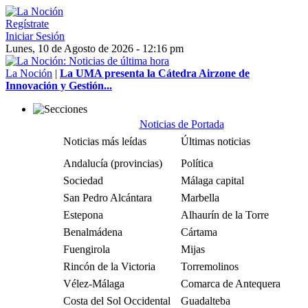
Regístrate
Iniciar Sesión
Lunes, 10 de Agosto de 2026 - 12:16 pm
La Noción
|
La UMA presenta la Cátedra Airzone de
Innovación y Gestión...
Noticias de Portada
Noticias más leídas
Últimas noticias
Andalucía (provincias)
Política
Sociedad
Málaga capital
San Pedro Alcántara
Marbella
Estepona
Alhaurín de la Torre
Benalmádena
Cártama
Fuengirola
Mijas
Rincón de la Victoria
Torremolinos
Vélez-Málaga
Comarca de Antequera
Costa del Sol Occidental
Guadalteba