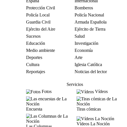
España
Internacional
Protección Civil
Bomberos
Policía Local
Policía Nacional
Guardia Civil
Armada Española
Ejército del Aire
Ejército de Tierra
Sucesos
Salud
Educación
Investigación
Medio ambiente
Economía
Deportes
Arte
Cultura
Iglesia Católica
Reportajes
Noticias del lector
Servicios
Fotos
Vídeos
Encuesta
Tiras cómicas
Vídeos La Noción
Las Columnas