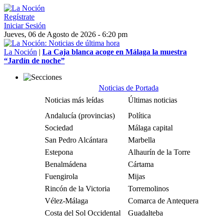
Regístrate
Iniciar Sesión
Jueves, 06 de Agosto de 2026 - 6:20 pm
La Noción
|
La Caja blanca acoge en Málaga la muestra
“Jardín de noche”
Noticias de Portada
Noticias más leídas
Últimas noticias
Andalucía (provincias)
Política
Sociedad
Málaga capital
San Pedro Alcántara
Marbella
Estepona
Alhaurín de la Torre
Benalmádena
Cártama
Fuengirola
Mijas
Rincón de la Victoria
Torremolinos
Vélez-Málaga
Comarca de Antequera
Costa del Sol Occidental
Guadalteba