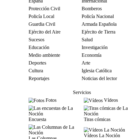
España
Internacional
Protección Civil
Bomberos
Policía Local
Policía Nacional
Guardia Civil
Armada Española
Ejército del Aire
Ejército de Tierra
Sucesos
Salud
Educación
Investigación
Medio ambiente
Economía
Deportes
Arte
Cultura
Iglesia Católica
Reportajes
Noticias del lector
Servicios
Fotos
Vídeos
Encuesta
Tiras cómicas
Vídeos La Noción
Las Columnas