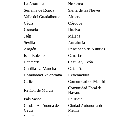
La Axarquía
Nororma
Serranía de Ronda
Sierra de las Nieves
Valle del Guadalhorce
Almería
Cádiz
Córdoba
Granada
Huelva
Jaén
Málaga
Sevilla
Andalucía
Aragón
Principado de Asturias
Islas Baleares
Canarias
Cantabria
Castilla y León
Castilla-La Mancha
Cataluña
Comunidad Valenciana
Extremadura
Galicia
Comunidad de Madrid
Comunidad Foral de
Región de Murcia
Navarra
País Vasco
La Rioja
Ciudad Autónoma de
Ciudad Autónoma de
Ceuta
Melilla