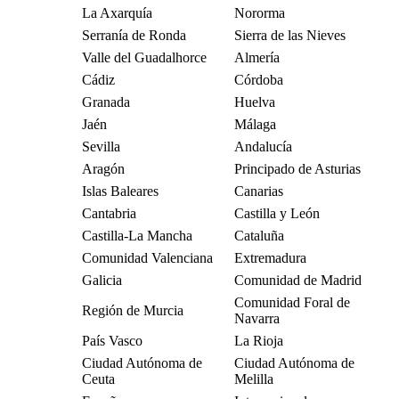
La Axarquía
Nororma
Serranía de Ronda
Sierra de las Nieves
Valle del Guadalhorce
Almería
Cádiz
Córdoba
Granada
Huelva
Jaén
Málaga
Sevilla
Andalucía
Aragón
Principado de Asturias
Islas Baleares
Canarias
Cantabria
Castilla y León
Castilla-La Mancha
Cataluña
Comunidad Valenciana
Extremadura
Galicia
Comunidad de Madrid
Comunidad Foral de
Región de Murcia
Navarra
País Vasco
La Rioja
Ciudad Autónoma de
Ciudad Autónoma de
Ceuta
Melilla