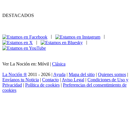
DESTACADOS
|
|
|
|
Ver La Noción en: Móvil |
Clásica
La Noción ®
2011 - 2026 |
Ayuda
|
Mapa del sitio
|
Quienes somos
|
Envíanos tu Noticia
|
Contacto
|
Aviso Legal
|
Condiciones de Uso y
Privacidad
|
Política de cookies
|
Preferencias del consentimiento de
cookies