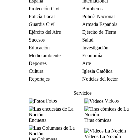
España
Internacional
Protección Civil
Bomberos
Policía Local
Policía Nacional
Guardia Civil
Armada Española
Ejército del Aire
Ejército de Tierra
Sucesos
Salud
Educación
Investigación
Medio ambiente
Economía
Deportes
Arte
Cultura
Iglesia Católica
Reportajes
Noticias del lector
Servicios
Fotos
Vídeos
Encuesta
Tiras cómicas
Vídeos La Noción
Las Columnas