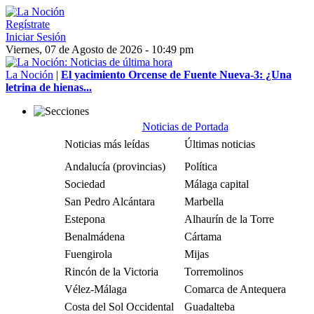
Regístrate
Iniciar Sesión
Viernes, 07 de Agosto de 2026 - 10:49 pm
La Noción
|
El yacimiento Orcense de Fuente Nueva-3: ¿Una
letrina de hienas...
Noticias de Portada
Noticias más leídas
Últimas noticias
Andalucía (provincias)
Política
Sociedad
Málaga capital
San Pedro Alcántara
Marbella
Estepona
Alhaurín de la Torre
Benalmádena
Cártama
Fuengirola
Mijas
Rincón de la Victoria
Torremolinos
Vélez-Málaga
Comarca de Antequera
Costa del Sol Occidental
Guadalteba