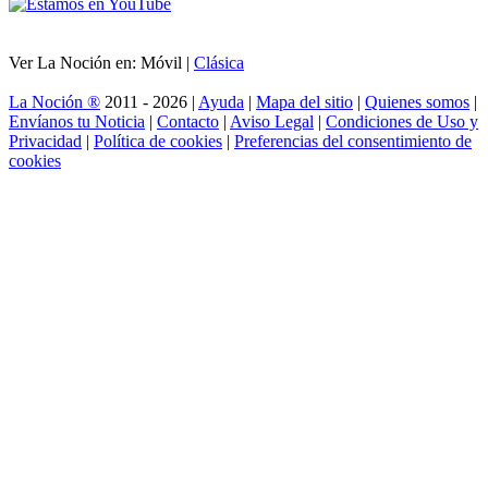
Ver La Noción en: Móvil |
Clásica
La Noción ®
2011 - 2026 |
Ayuda
|
Mapa del sitio
|
Quienes somos
|
Envíanos tu Noticia
|
Contacto
|
Aviso Legal
|
Condiciones de Uso y
Privacidad
|
Política de cookies
|
Preferencias del consentimiento de
cookies