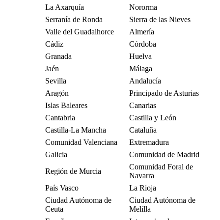
La Axarquía
Nororma
Serranía de Ronda
Sierra de las Nieves
Valle del Guadalhorce
Almería
Cádiz
Córdoba
Granada
Huelva
Jaén
Málaga
Sevilla
Andalucía
Aragón
Principado de Asturias
Islas Baleares
Canarias
Cantabria
Castilla y León
Castilla-La Mancha
Cataluña
Comunidad Valenciana
Extremadura
Galicia
Comunidad de Madrid
Comunidad Foral de
Región de Murcia
Navarra
País Vasco
La Rioja
Ciudad Autónoma de
Ciudad Autónoma de
Ceuta
Melilla