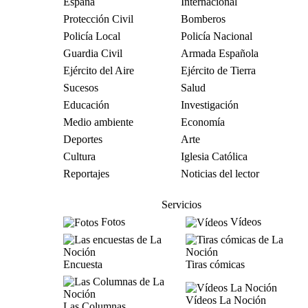
España
Internacional
Protección Civil
Bomberos
Policía Local
Policía Nacional
Guardia Civil
Armada Española
Ejército del Aire
Ejército de Tierra
Sucesos
Salud
Educación
Investigación
Medio ambiente
Economía
Deportes
Arte
Cultura
Iglesia Católica
Reportajes
Noticias del lector
Servicios
Fotos
Vídeos
Encuesta
Tiras cómicas
Vídeos La Noción
Las Columnas