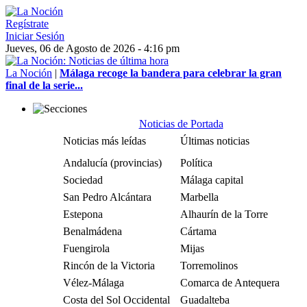
Regístrate
Iniciar Sesión
Jueves, 06 de Agosto de 2026 - 4:16 pm
La Noción
|
Málaga recoge la bandera para celebrar la gran
final de la serie...
Noticias de Portada
Noticias más leídas
Últimas noticias
Andalucía (provincias)
Política
Sociedad
Málaga capital
San Pedro Alcántara
Marbella
Estepona
Alhaurín de la Torre
Benalmádena
Cártama
Fuengirola
Mijas
Rincón de la Victoria
Torremolinos
Vélez-Málaga
Comarca de Antequera
Costa del Sol Occidental
Guadalteba