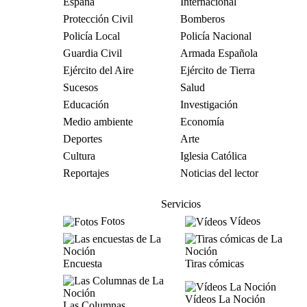
España
Internacional
Protección Civil
Bomberos
Policía Local
Policía Nacional
Guardia Civil
Armada Española
Ejército del Aire
Ejército de Tierra
Sucesos
Salud
Educación
Investigación
Medio ambiente
Economía
Deportes
Arte
Cultura
Iglesia Católica
Reportajes
Noticias del lector
Servicios
Fotos
Vídeos
Encuesta
Tiras cómicas
Vídeos La Noción
Las Columnas