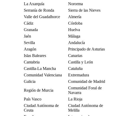
La Axarquía
Nororma
Serranía de Ronda
Sierra de las Nieves
Valle del Guadalhorce
Almería
Cádiz
Córdoba
Granada
Huelva
Jaén
Málaga
Sevilla
Andalucía
Aragón
Principado de Asturias
Islas Baleares
Canarias
Cantabria
Castilla y León
Castilla-La Mancha
Cataluña
Comunidad Valenciana
Extremadura
Galicia
Comunidad de Madrid
Comunidad Foral de
Región de Murcia
Navarra
País Vasco
La Rioja
Ciudad Autónoma de
Ciudad Autónoma de
Ceuta
Melilla