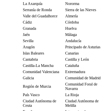
La Axarquía
Nororma
Serranía de Ronda
Sierra de las Nieves
Valle del Guadalhorce
Almería
Cádiz
Córdoba
Granada
Huelva
Jaén
Málaga
Sevilla
Andalucía
Aragón
Principado de Asturias
Islas Baleares
Canarias
Cantabria
Castilla y León
Castilla-La Mancha
Cataluña
Comunidad Valenciana
Extremadura
Galicia
Comunidad de Madrid
Comunidad Foral de
Región de Murcia
Navarra
País Vasco
La Rioja
Ciudad Autónoma de
Ciudad Autónoma de
Ceuta
Melilla