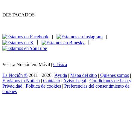
DESTACADOS
|
|
|
|
Ver La Noción en: Móvil |
Clásica
La Noción ®
2011 - 2026 |
Ayuda
|
Mapa del sitio
|
Quienes somos
|
Envíanos tu Noticia
|
Contacto
|
Aviso Legal
|
Condiciones de Uso y
Privacidad
|
Política de cookies
|
Preferencias del consentimiento de
cookies