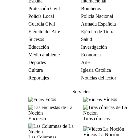
España
Internacional
Protección Civil
Bomberos
Policía Local
Policía Nacional
Guardia Civil
Armada Española
Ejército del Aire
Ejército de Tierra
Sucesos
Salud
Educación
Investigación
Medio ambiente
Economía
Deportes
Arte
Cultura
Iglesia Católica
Reportajes
Noticias del lector
Servicios
Fotos
Vídeos
Encuesta
Tiras cómicas
Vídeos La Noción
Las Columnas