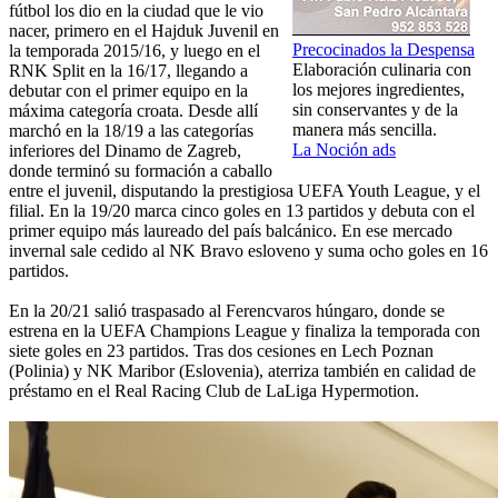
fútbol los dio en la ciudad que le vio
nacer, primero en el Hajduk Juvenil en
Precocinados la Despensa
la temporada 2015/16, y luego en el
Elaboración culinaria con
RNK Split en la 16/17, llegando a
los mejores ingredientes,
debutar con el primer equipo en la
sin conservantes y de la
máxima categoría croata. Desde allí
manera más sencilla.
marchó en la 18/19 a las categorías
La Noción ads
inferiores del Dinamo de Zagreb,
donde terminó su formación a caballo
entre el juvenil, disputando la prestigiosa UEFA Youth League, y el
filial. En la 19/20 marca cinco goles en 13 partidos y debuta con el
primer equipo más laureado del país balcánico. En ese mercado
invernal sale cedido al NK Bravo esloveno y suma ocho goles en 16
partidos.
En la 20/21 salió traspasado al Ferencvaros húngaro, donde se
estrena en la UEFA Champions League y finaliza la temporada con
siete goles en 23 partidos. Tras dos cesiones en Lech Poznan
(Polinia) y NK Maribor (Eslovenia), aterriza también en calidad de
préstamo en el Real Racing Club de LaLiga Hypermotion.