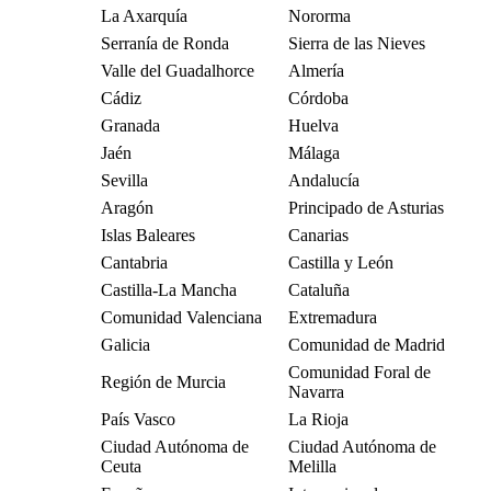
La Axarquía
Nororma
Serranía de Ronda
Sierra de las Nieves
Valle del Guadalhorce
Almería
Cádiz
Córdoba
Granada
Huelva
Jaén
Málaga
Sevilla
Andalucía
Aragón
Principado de Asturias
Islas Baleares
Canarias
Cantabria
Castilla y León
Castilla-La Mancha
Cataluña
Comunidad Valenciana
Extremadura
Galicia
Comunidad de Madrid
Comunidad Foral de
Región de Murcia
Navarra
País Vasco
La Rioja
Ciudad Autónoma de
Ciudad Autónoma de
Ceuta
Melilla