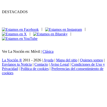
DESTACADOS
|
|
|
|
Ver La Noción en: Móvil |
Clásica
La Noción ®
2011 - 2026 |
Ayuda
|
Mapa del sitio
|
Quienes somos
|
Envíanos tu Noticia
|
Contacto
|
Aviso Legal
|
Condiciones de Uso y
Privacidad
|
Política de cookies
|
Preferencias del consentimiento de
cookies