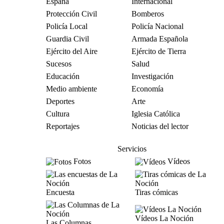
España
Internacional
Protección Civil
Bomberos
Policía Local
Policía Nacional
Guardia Civil
Armada Española
Ejército del Aire
Ejército de Tierra
Sucesos
Salud
Educación
Investigación
Medio ambiente
Economía
Deportes
Arte
Cultura
Iglesia Católica
Reportajes
Noticias del lector
Servicios
Fotos
Vídeos
Encuesta
Tiras cómicas
Vídeos La Noción
Las Columnas