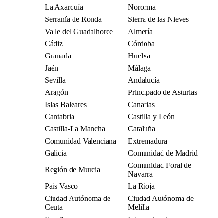
La Axarquía
Nororma
Serranía de Ronda
Sierra de las Nieves
Valle del Guadalhorce
Almería
Cádiz
Córdoba
Granada
Huelva
Jaén
Málaga
Sevilla
Andalucía
Aragón
Principado de Asturias
Islas Baleares
Canarias
Cantabria
Castilla y León
Castilla-La Mancha
Cataluña
Comunidad Valenciana
Extremadura
Galicia
Comunidad de Madrid
Comunidad Foral de
Región de Murcia
Navarra
País Vasco
La Rioja
Ciudad Autónoma de
Ciudad Autónoma de
Ceuta
Melilla