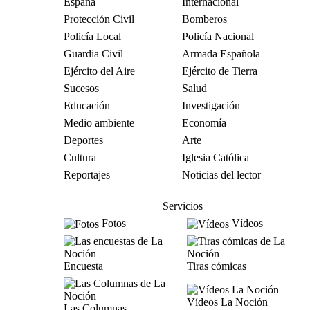
España
Internacional
Protección Civil
Bomberos
Policía Local
Policía Nacional
Guardia Civil
Armada Española
Ejército del Aire
Ejército de Tierra
Sucesos
Salud
Educación
Investigación
Medio ambiente
Economía
Deportes
Arte
Cultura
Iglesia Católica
Reportajes
Noticias del lector
Servicios
Fotos
Vídeos
Encuesta
Tiras cómicas
Vídeos La Noción
Las Columnas