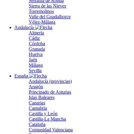
Serranía de Ronda
Sierra de las Nieves
Torremolinos
Valle del Guadalhorce
Vélez-Málaga
Andalucía
Almería
Cádiz
Córdoba
Granada
Huelva
Jaén
Málaga
Sevilla
España
Andalucía (provincias)
Aragón
Principado de Asturias
Islas Baleares
Canarias
Cantabria
Castilla y León
Castilla-La Mancha
Cataluña
Comunidad Valenciana