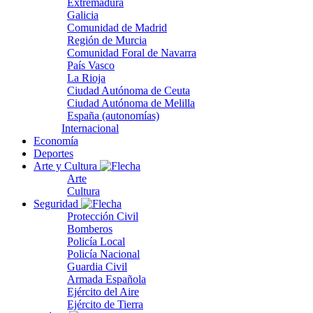
Extremadura
Galicia
Comunidad de Madrid
Región de Murcia
Comunidad Foral de Navarra
País Vasco
La Rioja
Ciudad Autónoma de Ceuta
Ciudad Autónoma de Melilla
España (autonomías)
Internacional
Economía
Deportes
Arte y Cultura
Arte
Cultura
Seguridad
Protección Civil
Bomberos
Policía Local
Policía Nacional
Guardia Civil
Armada Española
Ejército del Aire
Ejército de Tierra