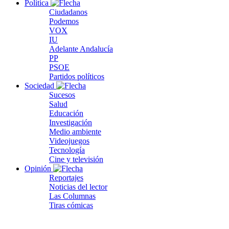
Política
Ciudadanos
Podemos
VOX
IU
Adelante Andalucía
PP
PSOE
Partidos políticos
Sociedad
Sucesos
Salud
Educación
Investigación
Medio ambiente
Videojuegos
Tecnología
Cine y televisión
Opinión
Reportajes
Noticias del lector
Las Columnas
Tiras cómicas