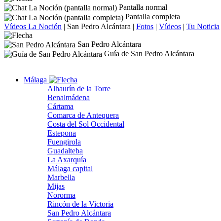
Pantalla normal
Pantalla completa
Vídeos La Noción
|
San Pedro Alcántara
|
Fotos
|
Vídeos
|
Tu Noticia
San Pedro Alcántara
Guía de San Pedro Alcántara
Málaga
Alhaurín de la Torre
Benalmádena
Cártama
Comarca de Antequera
Costa del Sol Occidental
Estepona
Fuengirola
Guadalteba
La Axarquía
Málaga capital
Marbella
Mijas
Nororma
Rincón de la Victoria
San Pedro Alcántara