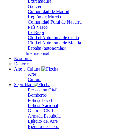
Extremadura
Galicia
Comunidad de Madrid
Región de Murcia
Comunidad Foral de Navarra
País Vasco
La Rioja
Ciudad Autónoma de Ceuta
Ciudad Autónoma de Melilla
España (autonomías)
Internacional
Economía
Deportes
Arte y Cultura
Arte
Cultura
Seguridad
Protección Civil
Bomberos
Policía Local
Policía Nacional
Guardia Civil
Armada Española
Ejército del Aire
Ejército de Tierra