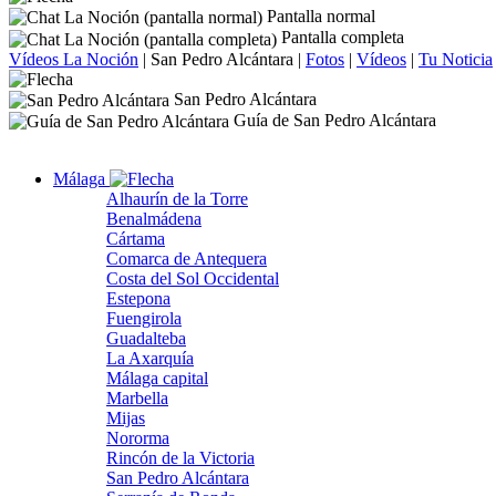
Pantalla normal
Pantalla completa
Vídeos La Noción
|
San Pedro Alcántara
|
Fotos
|
Vídeos
|
Tu Noticia
San Pedro Alcántara
Guía de San Pedro Alcántara
Málaga
Alhaurín de la Torre
Benalmádena
Cártama
Comarca de Antequera
Costa del Sol Occidental
Estepona
Fuengirola
Guadalteba
La Axarquía
Málaga capital
Marbella
Mijas
Nororma
Rincón de la Victoria
San Pedro Alcántara