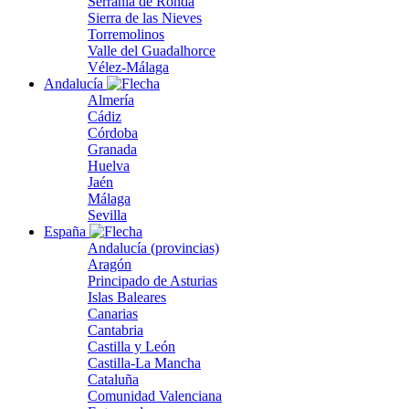
Serranía de Ronda
Sierra de las Nieves
Torremolinos
Valle del Guadalhorce
Vélez-Málaga
Andalucía
Almería
Cádiz
Córdoba
Granada
Huelva
Jaén
Málaga
Sevilla
España
Andalucía (provincias)
Aragón
Principado de Asturias
Islas Baleares
Canarias
Cantabria
Castilla y León
Castilla-La Mancha
Cataluña
Comunidad Valenciana