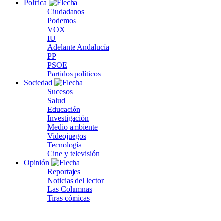
Política
Ciudadanos
Podemos
VOX
IU
Adelante Andalucía
PP
PSOE
Partidos políticos
Sociedad
Sucesos
Salud
Educación
Investigación
Medio ambiente
Videojuegos
Tecnología
Cine y televisión
Opinión
Reportajes
Noticias del lector
Las Columnas
Tiras cómicas