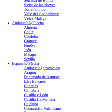
Serranía de Ronda
Sierra de las Nieves
Torremolinos
Valle del Guadalhorce
Vélez-Málaga
Andalucía
Almería
Cádiz
Córdoba
Granada
Huelva
Jaén
Málaga
Sevilla
España
Andalucía (provincias)
Aragón
Principado de Asturias
Islas Baleares
Canarias
Cantabria
Castilla y León
Castilla-La Mancha
Cataluña
Comunidad Valenciana