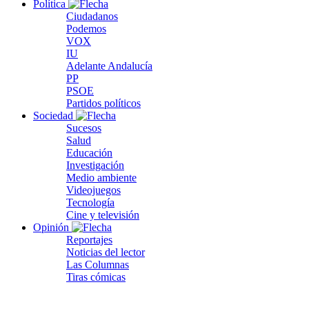
Política
Ciudadanos
Podemos
VOX
IU
Adelante Andalucía
PP
PSOE
Partidos políticos
Sociedad
Sucesos
Salud
Educación
Investigación
Medio ambiente
Videojuegos
Tecnología
Cine y televisión
Opinión
Reportajes
Noticias del lector
Las Columnas
Tiras cómicas