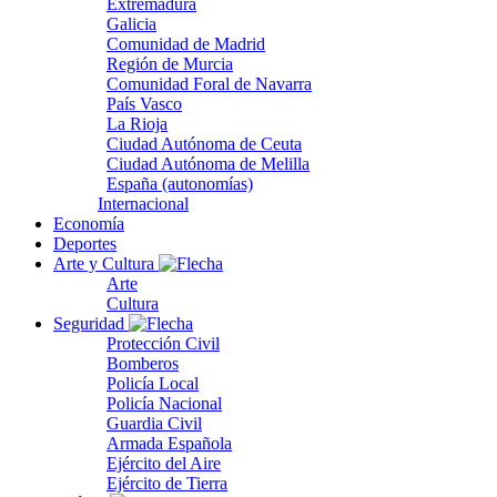
Extremadura
Galicia
Comunidad de Madrid
Región de Murcia
Comunidad Foral de Navarra
País Vasco
La Rioja
Ciudad Autónoma de Ceuta
Ciudad Autónoma de Melilla
España (autonomías)
Internacional
Economía
Deportes
Arte y Cultura
Arte
Cultura
Seguridad
Protección Civil
Bomberos
Policía Local
Policía Nacional
Guardia Civil
Armada Española
Ejército del Aire
Ejército de Tierra