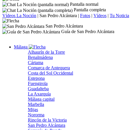
Pantalla normal
Pantalla completa
Vídeos La Noción
|
San Pedro Alcántara
|
Fotos
|
Vídeos
|
Tu Noticia
San Pedro Alcántara
Guía de San Pedro Alcántara
Málaga
Alhaurín de la Torre
Benalmádena
Cártama
Comarca de Antequera
Costa del Sol Occidental
Estepona
Fuengirola
Guadalteba
La Axarquía
Málaga capital
Marbella
Mijas
Nororma
Rincón de la Victoria
San Pedro Alcántara