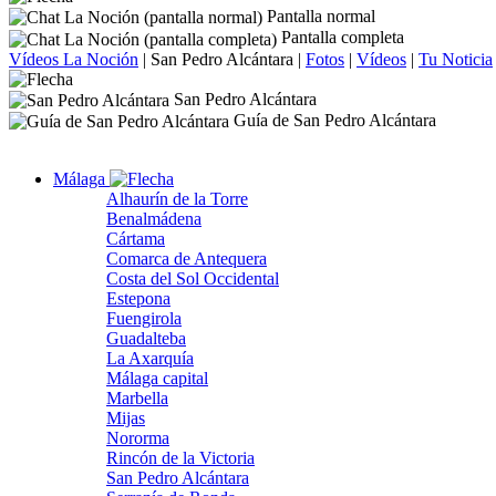
Pantalla normal
Pantalla completa
Vídeos La Noción
|
San Pedro Alcántara
|
Fotos
|
Vídeos
|
Tu Noticia
San Pedro Alcántara
Guía de San Pedro Alcántara
Málaga
Alhaurín de la Torre
Benalmádena
Cártama
Comarca de Antequera
Costa del Sol Occidental
Estepona
Fuengirola
Guadalteba
La Axarquía
Málaga capital
Marbella
Mijas
Nororma
Rincón de la Victoria
San Pedro Alcántara