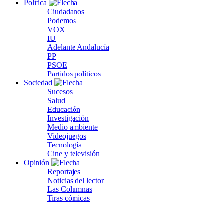
Política
Ciudadanos
Podemos
VOX
IU
Adelante Andalucía
PP
PSOE
Partidos políticos
Sociedad
Sucesos
Salud
Educación
Investigación
Medio ambiente
Videojuegos
Tecnología
Cine y televisión
Opinión
Reportajes
Noticias del lector
Las Columnas
Tiras cómicas