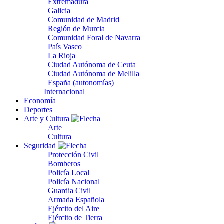
Extremadura
Galicia
Comunidad de Madrid
Región de Murcia
Comunidad Foral de Navarra
País Vasco
La Rioja
Ciudad Autónoma de Ceuta
Ciudad Autónoma de Melilla
España (autonomías)
Internacional
Economía
Deportes
Arte y Cultura
Arte
Cultura
Seguridad
Protección Civil
Bomberos
Policía Local
Policía Nacional
Guardia Civil
Armada Española
Ejército del Aire
Ejército de Tierra