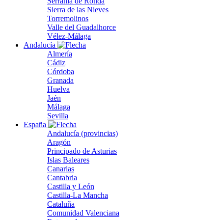
Serranía de Ronda
Sierra de las Nieves
Torremolinos
Valle del Guadalhorce
Vélez-Málaga
Andalucía
Almería
Cádiz
Córdoba
Granada
Huelva
Jaén
Málaga
Sevilla
España
Andalucía (provincias)
Aragón
Principado de Asturias
Islas Baleares
Canarias
Cantabria
Castilla y León
Castilla-La Mancha
Cataluña
Comunidad Valenciana