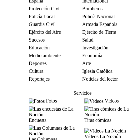
España
Internacional
Protección Civil
Bomberos
Policía Local
Policía Nacional
Guardia Civil
Armada Española
Ejército del Aire
Ejército de Tierra
Sucesos
Salud
Educación
Investigación
Medio ambiente
Economía
Deportes
Arte
Cultura
Iglesia Católica
Reportajes
Noticias del lector
Servicios
Fotos
Vídeos
Encuesta
Tiras cómicas
Vídeos La Noción
Las Columnas