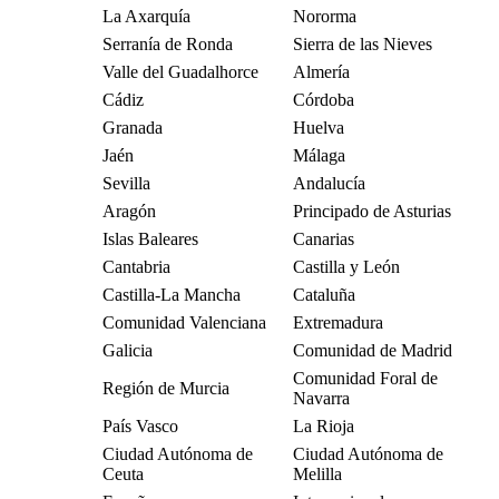
La Axarquía
Nororma
Serranía de Ronda
Sierra de las Nieves
Valle del Guadalhorce
Almería
Cádiz
Córdoba
Granada
Huelva
Jaén
Málaga
Sevilla
Andalucía
Aragón
Principado de Asturias
Islas Baleares
Canarias
Cantabria
Castilla y León
Castilla-La Mancha
Cataluña
Comunidad Valenciana
Extremadura
Galicia
Comunidad de Madrid
Comunidad Foral de
Región de Murcia
Navarra
País Vasco
La Rioja
Ciudad Autónoma de
Ciudad Autónoma de
Ceuta
Melilla