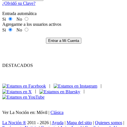
¿Olvidó su Clave?
Entrada automática
Si
No
Agregarme a los usuarios activos
Si
No
Entrar a Mi Cuenta
DESTACADOS
|
|
|
|
Ver La Noción en: Móvil |
Clásica
La Noción ®
2011 - 2026 |
Ayuda
|
Mapa del sitio
|
Quienes somos
|