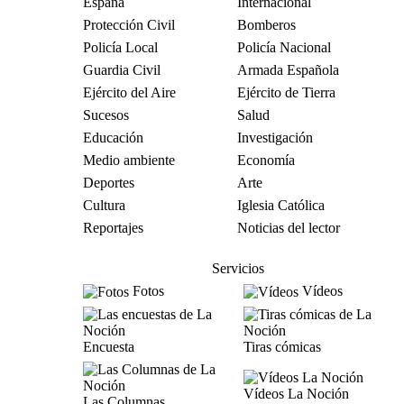
España
Internacional
Protección Civil
Bomberos
Policía Local
Policía Nacional
Guardia Civil
Armada Española
Ejército del Aire
Ejército de Tierra
Sucesos
Salud
Educación
Investigación
Medio ambiente
Economía
Deportes
Arte
Cultura
Iglesia Católica
Reportajes
Noticias del lector
Servicios
Fotos
Vídeos
Encuesta
Tiras cómicas
Vídeos La Noción
Las Columnas