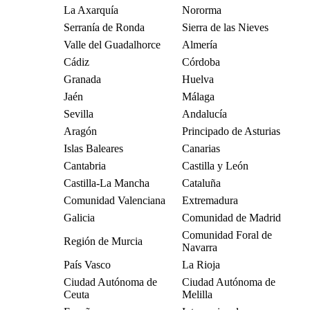
La Axarquía
Nororma
Serranía de Ronda
Sierra de las Nieves
Valle del Guadalhorce
Almería
Cádiz
Córdoba
Granada
Huelva
Jaén
Málaga
Sevilla
Andalucía
Aragón
Principado de Asturias
Islas Baleares
Canarias
Cantabria
Castilla y León
Castilla-La Mancha
Cataluña
Comunidad Valenciana
Extremadura
Galicia
Comunidad de Madrid
Comunidad Foral de
Región de Murcia
Navarra
País Vasco
La Rioja
Ciudad Autónoma de
Ciudad Autónoma de
Ceuta
Melilla