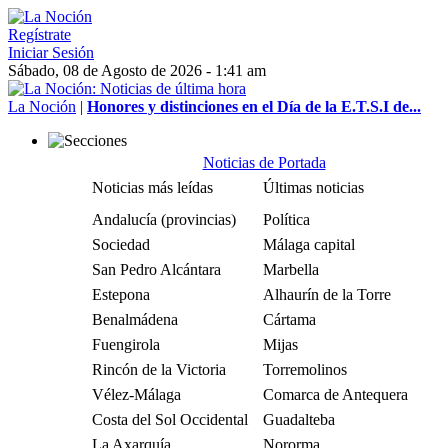
Regístrate
Iniciar Sesión
Sábado, 08 de Agosto de 2026 - 1:41 am
La Noción
|
Honores y distinciones en el Día de la E.T.S.I de...
Noticias de Portada
Noticias más leídas
Últimas noticias
Andalucía (provincias)
Política
Sociedad
Málaga capital
San Pedro Alcántara
Marbella
Estepona
Alhaurín de la Torre
Benalmádena
Cártama
Fuengirola
Mijas
Rincón de la Victoria
Torremolinos
Vélez-Málaga
Comarca de Antequera
Costa del Sol Occidental
Guadalteba
La Axarquía
Nororma