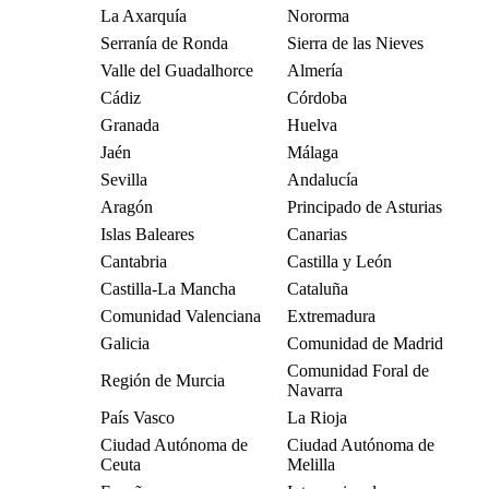
La Axarquía
Nororma
Serranía de Ronda
Sierra de las Nieves
Valle del Guadalhorce
Almería
Cádiz
Córdoba
Granada
Huelva
Jaén
Málaga
Sevilla
Andalucía
Aragón
Principado de Asturias
Islas Baleares
Canarias
Cantabria
Castilla y León
Castilla-La Mancha
Cataluña
Comunidad Valenciana
Extremadura
Galicia
Comunidad de Madrid
Comunidad Foral de
Región de Murcia
Navarra
País Vasco
La Rioja
Ciudad Autónoma de
Ciudad Autónoma de
Ceuta
Melilla