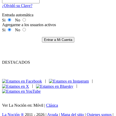
¿Olvidó su Clave?
Entrada automática
Si
No
Agregarme a los usuarios activos
Si
No
Entrar a Mi Cuenta
DESTACADOS
|
|
|
|
Ver La Noción en: Móvil |
Clásica
La Noción ®
2011 - 2026 |
Ayuda
|
Mapa del sitio
|
Quienes somos
|