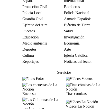
España
Internacional
Protección Civil
Bomberos
Policía Local
Policía Nacional
Guardia Civil
Armada Española
Ejército del Aire
Ejército de Tierra
Sucesos
Salud
Educación
Investigación
Medio ambiente
Economía
Deportes
Arte
Cultura
Iglesia Católica
Reportajes
Noticias del lector
Servicios
Fotos
Vídeos
Encuesta
Tiras cómicas
Vídeos La Noción
Las Columnas