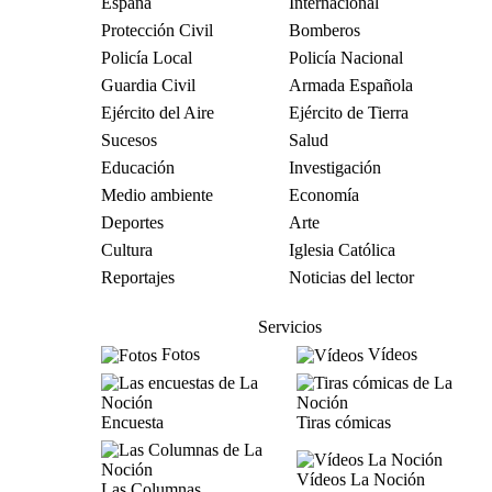
España
Internacional
Protección Civil
Bomberos
Policía Local
Policía Nacional
Guardia Civil
Armada Española
Ejército del Aire
Ejército de Tierra
Sucesos
Salud
Educación
Investigación
Medio ambiente
Economía
Deportes
Arte
Cultura
Iglesia Católica
Reportajes
Noticias del lector
Servicios
Fotos
Vídeos
Encuesta
Tiras cómicas
Vídeos La Noción
Las Columnas