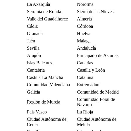
La Axarquía
Nororma
Serranía de Ronda
Sierra de las Nieves
Valle del Guadalhorce
Almería
Cádiz
Córdoba
Granada
Huelva
Jaén
Málaga
Sevilla
Andalucía
Aragón
Principado de Asturias
Islas Baleares
Canarias
Cantabria
Castilla y León
Castilla-La Mancha
Cataluña
Comunidad Valenciana
Extremadura
Galicia
Comunidad de Madrid
Comunidad Foral de
Región de Murcia
Navarra
País Vasco
La Rioja
Ciudad Autónoma de
Ciudad Autónoma de
Ceuta
Melilla