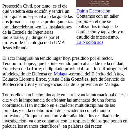
Protección Civil, por tanto, es el eje
Dairín Decoración
que vertebra esta edición y tendrá un
Contamos con un taller
protagonismo especial a lo largo de las
propio en el que se
dos jornadas en que se prolongan estas
realizan los trabajos de
jornadascelebran, -en las instalaciones
confección y tapizado y un
de la Escuela de Ingenierías
estudio de interiorismo.
Industriales, y-, dirigidas por el
La Noción ads
profesor de Psicología de la UMA
Jesús Miranda.
El acto inaugural ha tenido lugar hoy, presidido por el rector,
Teodomiro López, que ha intervenido junto al alcalde de la ciudad,
Francisco de la Torre; el diputado provincial Luis José Rodríguez; el
subdelegado de Defensa en
Málaga
-coronel del Ejército del Aire-,
Eduardo Llorente Erroz, y Ana Celia González, jefa de Servicio de
Protección Civil
y Emergencias 112 de la provincia de Málaga.
Todos ellos han hecho hincapié en la relevancia internacional de esta
cita y en la importancia de afrontar las amenazas de una forma
coordinada. Han incidido en el carácter multidisciplinar de las
jornadas y en la colaboración de la academia con el mundo
profesional, "lo que supone un valor añadido a los resultados de
investigación, ya que contamos con la respuesta de los que ponen en
práctica los avances científicos", en palabras del rector.