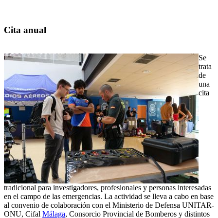
Cita anual
Se
trata
de
una
cita
tradicional para investigadores, profesionales y personas interesadas
en el campo de las emergencias. La actividad se lleva a cabo en base
al convenio de colaboración con el Ministerio de Defensa UNITAR-
ONU, Cifal
Málaga
, Consorcio Provincial de Bomberos y distintos