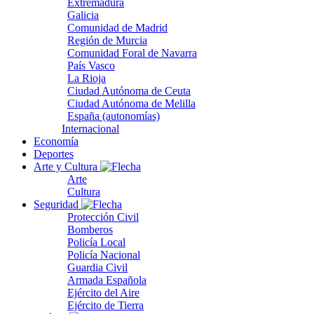
Extremadura
Galicia
Comunidad de Madrid
Región de Murcia
Comunidad Foral de Navarra
País Vasco
La Rioja
Ciudad Autónoma de Ceuta
Ciudad Autónoma de Melilla
España (autonomías)
Internacional
Economía
Deportes
Arte y Cultura
Arte
Cultura
Seguridad
Protección Civil
Bomberos
Policía Local
Policía Nacional
Guardia Civil
Armada Española
Ejército del Aire
Ejército de Tierra