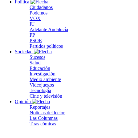
Política
Ciudadanos
Podemos
VOX
IU
Adelante Andalucía
PP
PSOE
Partidos políticos
Sociedad
Sucesos
Salud
Educación
Investigación
Medio ambiente
Videojuegos
Tecnología
Cine y televisión
Opinión
Reportajes
Noticias del lector
Las Columnas
Tiras cómicas