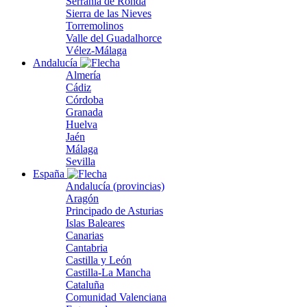
Serranía de Ronda
Sierra de las Nieves
Torremolinos
Valle del Guadalhorce
Vélez-Málaga
Andalucía
Almería
Cádiz
Córdoba
Granada
Huelva
Jaén
Málaga
Sevilla
España
Andalucía (provincias)
Aragón
Principado de Asturias
Islas Baleares
Canarias
Cantabria
Castilla y León
Castilla-La Mancha
Cataluña
Comunidad Valenciana