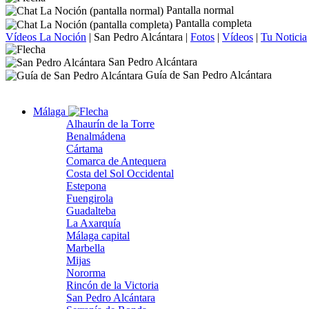
Pantalla normal
Pantalla completa
Vídeos La Noción
|
San Pedro Alcántara
|
Fotos
|
Vídeos
|
Tu Noticia
San Pedro Alcántara
Guía de San Pedro Alcántara
Málaga
Alhaurín de la Torre
Benalmádena
Cártama
Comarca de Antequera
Costa del Sol Occidental
Estepona
Fuengirola
Guadalteba
La Axarquía
Málaga capital
Marbella
Mijas
Nororma
Rincón de la Victoria
San Pedro Alcántara