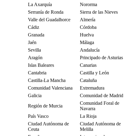
La Axarquía
Nororma
Serranía de Ronda
Sierra de las Nieves
Valle del Guadalhorce
Almería
Cádiz
Córdoba
Granada
Huelva
Jaén
Málaga
Sevilla
Andalucía
Aragón
Principado de Asturias
Islas Baleares
Canarias
Cantabria
Castilla y León
Castilla-La Mancha
Cataluña
Comunidad Valenciana
Extremadura
Galicia
Comunidad de Madrid
Comunidad Foral de
Región de Murcia
Navarra
País Vasco
La Rioja
Ciudad Autónoma de
Ciudad Autónoma de
Ceuta
Melilla