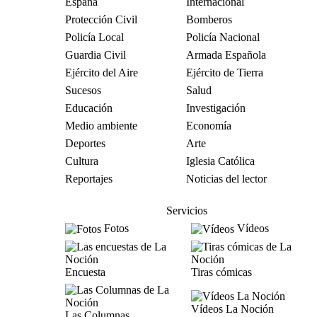
España
Internacional
Protección Civil
Bomberos
Policía Local
Policía Nacional
Guardia Civil
Armada Española
Ejército del Aire
Ejército de Tierra
Sucesos
Salud
Educación
Investigación
Medio ambiente
Economía
Deportes
Arte
Cultura
Iglesia Católica
Reportajes
Noticias del lector
Servicios
Fotos
Vídeos
Encuesta
Tiras cómicas
Vídeos La Noción
Las Columnas