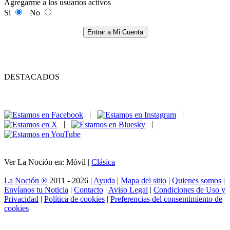
Agregarme a los usuarios activos
Si
No
Entrar a Mi Cuenta
DESTACADOS
|
|
|
|
Ver La Noción en: Móvil |
Clásica
La Noción ®
2011 - 2026 |
Ayuda
|
Mapa del sitio
|
Quienes somos
|
Envíanos tu Noticia
|
Contacto
|
Aviso Legal
|
Condiciones de Uso y
Privacidad
|
Política de cookies
|
Preferencias del consentimiento de
cookies