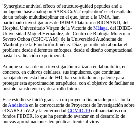
'Synergistic antiviral effects of structure-guided peptides and a
mutagenic base analog on SARS-CoV-2 replication' es el resultado
de un trabajo multidisciplinar en el que, junto a la UMA, han
participado investigadores de IBIMA Plataforma BIONAND, del
Hospital Universitario Virgen de la Victoria de
Málaga
, del IDIBE-
Universidad Miguel Hernández, del Centro de Biología Molecular
Severo Ochoa (CSIC-UAM), de la Universidad Autónoma de
Madrid
y de la Fundación Jiménez Díaz, permitiendo abordar el
problema desde diferentes enfoques, desde el diseño computacional
hasta la validación experimental.
Aunque se trata de una investigación realizada en laboratorio, en
concreto, en cultivos celulares, sus impulsores, que continúan
trabajando en esta línea de I+D, han solicitado una patente para
proteger esta aproximación terapéutica, con el objetivo de facilitar su
posible transferencia y desarrollo futuro.
Este estudio se inició gracias a un proyecto financiado por la Junta
de
Andalucía
en la convocatoria de Proyectos de Investigación sobre
el SARS-CoV-2 y la enfermedad
COVID-19
cofinanciados con
fondos FEDER, lo que ha permitido avanzar en el desarrollo de
nuevas aproximaciones terapéuticas frente al virus.