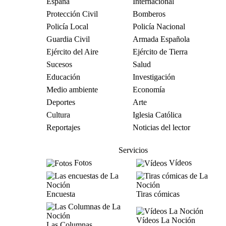
España
Internacional
Protección Civil
Bomberos
Policía Local
Policía Nacional
Guardia Civil
Armada Española
Ejército del Aire
Ejército de Tierra
Sucesos
Salud
Educación
Investigación
Medio ambiente
Economía
Deportes
Arte
Cultura
Iglesia Católica
Reportajes
Noticias del lector
Servicios
Fotos
Vídeos
Encuesta
Tiras cómicas
Vídeos La Noción
Las Columnas