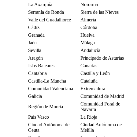
La Axarquía
Nororma
Serranía de Ronda
Sierra de las Nieves
Valle del Guadalhorce
Almería
Cádiz
Córdoba
Granada
Huelva
Jaén
Málaga
Sevilla
Andalucía
Aragón
Principado de Asturias
Islas Baleares
Canarias
Cantabria
Castilla y León
Castilla-La Mancha
Cataluña
Comunidad Valenciana
Extremadura
Galicia
Comunidad de Madrid
Comunidad Foral de
Región de Murcia
Navarra
País Vasco
La Rioja
Ciudad Autónoma de
Ciudad Autónoma de
Ceuta
Melilla