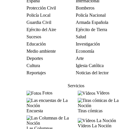
España
Internacional
Protección Civil
Bomberos
Policía Local
Policía Nacional
Guardia Civil
Armada Española
Ejército del Aire
Ejército de Tierra
Sucesos
Salud
Educación
Investigación
Medio ambiente
Economía
Deportes
Arte
Cultura
Iglesia Católica
Reportajes
Noticias del lector
Servicios
Fotos
Vídeos
Encuesta
Tiras cómicas
Vídeos La Noción
Las Columnas