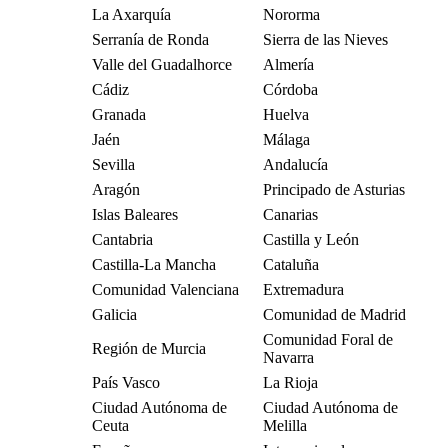
La Axarquía
Nororma
Serranía de Ronda
Sierra de las Nieves
Valle del Guadalhorce
Almería
Cádiz
Córdoba
Granada
Huelva
Jaén
Málaga
Sevilla
Andalucía
Aragón
Principado de Asturias
Islas Baleares
Canarias
Cantabria
Castilla y León
Castilla-La Mancha
Cataluña
Comunidad Valenciana
Extremadura
Galicia
Comunidad de Madrid
Comunidad Foral de
Región de Murcia
Navarra
País Vasco
La Rioja
Ciudad Autónoma de
Ciudad Autónoma de
Ceuta
Melilla