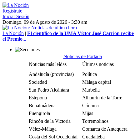
Regístrate
Iniciar Sesión
Domingo, 09 de Agosto de 2026 - 3:30 am
La Noción
|
El científico de la UMA Víctor José Carrión recibe
el Premio...
Noticias de Portada
Noticias más leídas
Últimas noticias
Andalucía (provincias)
Política
Sociedad
Málaga capital
San Pedro Alcántara
Marbella
Estepona
Alhaurín de la Torre
Benalmádena
Cártama
Fuengirola
Mijas
Rincón de la Victoria
Torremolinos
Vélez-Málaga
Comarca de Antequera
Costa del Sol Occidental
Guadalteba