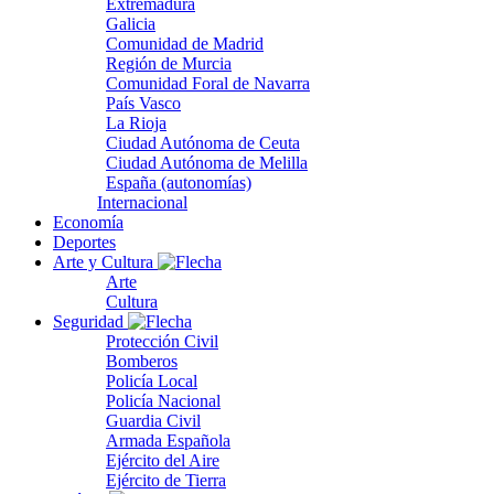
Extremadura
Galicia
Comunidad de Madrid
Región de Murcia
Comunidad Foral de Navarra
País Vasco
La Rioja
Ciudad Autónoma de Ceuta
Ciudad Autónoma de Melilla
España (autonomías)
Internacional
Economía
Deportes
Arte y Cultura
Arte
Cultura
Seguridad
Protección Civil
Bomberos
Policía Local
Policía Nacional
Guardia Civil
Armada Española
Ejército del Aire
Ejército de Tierra