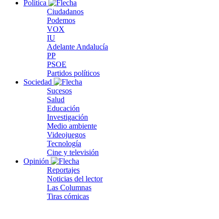
Política
Ciudadanos
Podemos
VOX
IU
Adelante Andalucía
PP
PSOE
Partidos políticos
Sociedad
Sucesos
Salud
Educación
Investigación
Medio ambiente
Videojuegos
Tecnología
Cine y televisión
Opinión
Reportajes
Noticias del lector
Las Columnas
Tiras cómicas