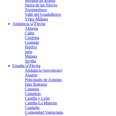
Serranía de Ronda
Sierra de las Nieves
Torremolinos
Valle del Guadalhorce
Vélez-Málaga
Andalucía
Almería
Cádiz
Córdoba
Granada
Huelva
Jaén
Málaga
Sevilla
España
Andalucía (provincias)
Aragón
Principado de Asturias
Islas Baleares
Canarias
Cantabria
Castilla y León
Castilla-La Mancha
Cataluña
Comunidad Valenciana