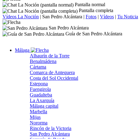
Pantalla normal
Pantalla completa
Vídeos La Noción
|
San Pedro Alcántara
|
Fotos
|
Vídeos
|
Tu Noticia
San Pedro Alcántara
Guía de San Pedro Alcántara
Málaga
Alhaurín de la Torre
Benalmádena
Cártama
Comarca de Antequera
Costa del Sol Occidental
Estepona
Fuengirola
Guadalteba
La Axarquía
Málaga capital
Marbella
Mijas
Nororma
Rincón de la Victoria
San Pedro Alcántara