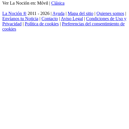
Ver La Noción en: Móvil |
Clásica
La Noción ®
2011 - 2026 |
Ayuda
|
Mapa del sitio
|
Quienes somos
|
Envíanos tu Noticia
|
Contacto
|
Aviso Legal
|
Condiciones de Uso y
Privacidad
|
Política de cookies
|
Preferencias del consentimiento de
cookies