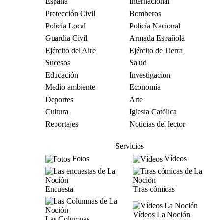
España
Internacional
Protección Civil
Bomberos
Policía Local
Policía Nacional
Guardia Civil
Armada Española
Ejército del Aire
Ejército de Tierra
Sucesos
Salud
Educación
Investigación
Medio ambiente
Economía
Deportes
Arte
Cultura
Iglesia Católica
Reportajes
Noticias del lector
Servicios
Fotos
Vídeos
Encuesta
Tiras cómicas
Vídeos La Noción
Las Columnas