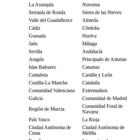
La Axarquía
Nororma
Serranía de Ronda
Sierra de las Nieves
Valle del Guadalhorce
Almería
Cádiz
Córdoba
Granada
Huelva
Jaén
Málaga
Sevilla
Andalucía
Aragón
Principado de Asturias
Islas Baleares
Canarias
Cantabria
Castilla y León
Castilla-La Mancha
Cataluña
Comunidad Valenciana
Extremadura
Galicia
Comunidad de Madrid
Comunidad Foral de
Región de Murcia
Navarra
País Vasco
La Rioja
Ciudad Autónoma de
Ciudad Autónoma de
Ceuta
Melilla