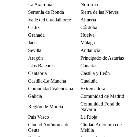
La Axarquía
Nororma
Serranía de Ronda
Sierra de las Nieves
Valle del Guadalhorce
Almería
Cádiz
Córdoba
Granada
Huelva
Jaén
Málaga
Sevilla
Andalucía
Aragón
Principado de Asturias
Islas Baleares
Canarias
Cantabria
Castilla y León
Castilla-La Mancha
Cataluña
Comunidad Valenciana
Extremadura
Galicia
Comunidad de Madrid
Comunidad Foral de
Región de Murcia
Navarra
País Vasco
La Rioja
Ciudad Autónoma de
Ciudad Autónoma de
Ceuta
Melilla