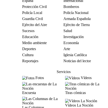
España
Internacional
Protección Civil
Bomberos
Policía Local
Policía Nacional
Guardia Civil
Armada Española
Ejército del Aire
Ejército de Tierra
Sucesos
Salud
Educación
Investigación
Medio ambiente
Economía
Deportes
Arte
Cultura
Iglesia Católica
Reportajes
Noticias del lector
Servicios
Fotos
Vídeos
Encuesta
Tiras cómicas
Vídeos La Noción
Las Columnas