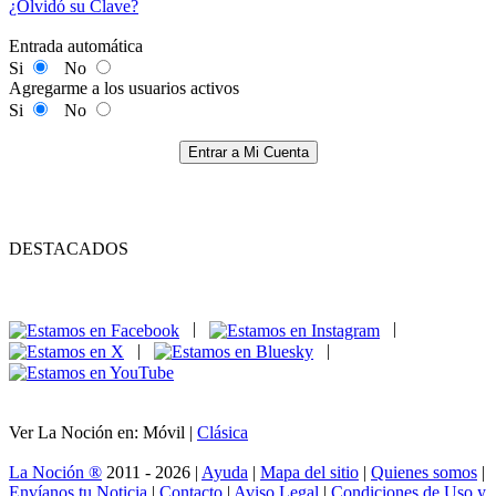
¿Olvidó su Clave?
Entrada automática
Si
No
Agregarme a los usuarios activos
Si
No
Entrar a Mi Cuenta
DESTACADOS
|
|
|
|
Ver La Noción en: Móvil |
Clásica
La Noción ®
2011 - 2026 |
Ayuda
|
Mapa del sitio
|
Quienes somos
|
Envíanos tu Noticia
|
Contacto
|
Aviso Legal
|
Condiciones de Uso y