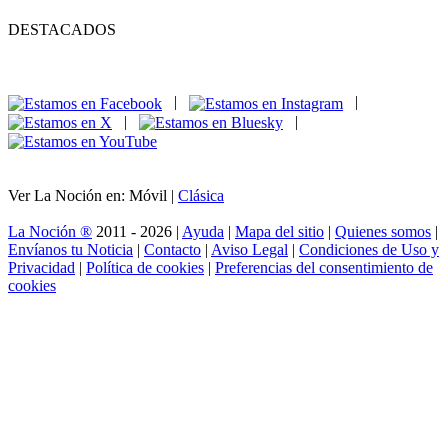
DESTACADOS
|
|
|
|
Ver La Noción en: Móvil |
Clásica
La Noción ®
2011 - 2026 |
Ayuda
|
Mapa del sitio
|
Quienes somos
|
Envíanos tu Noticia
|
Contacto
|
Aviso Legal
|
Condiciones de Uso y
Privacidad
|
Política de cookies
|
Preferencias del consentimiento de
cookies