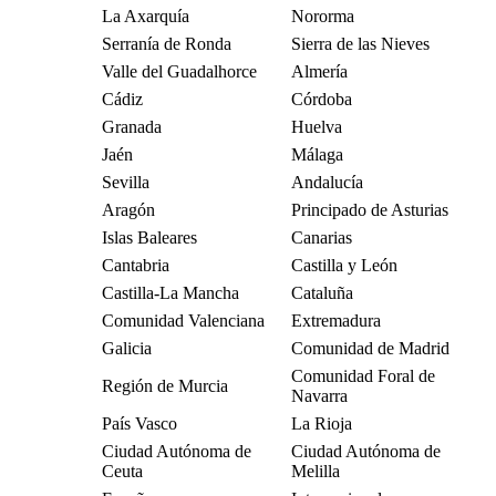
La Axarquía
Nororma
Serranía de Ronda
Sierra de las Nieves
Valle del Guadalhorce
Almería
Cádiz
Córdoba
Granada
Huelva
Jaén
Málaga
Sevilla
Andalucía
Aragón
Principado de Asturias
Islas Baleares
Canarias
Cantabria
Castilla y León
Castilla-La Mancha
Cataluña
Comunidad Valenciana
Extremadura
Galicia
Comunidad de Madrid
Comunidad Foral de
Región de Murcia
Navarra
País Vasco
La Rioja
Ciudad Autónoma de
Ciudad Autónoma de
Ceuta
Melilla