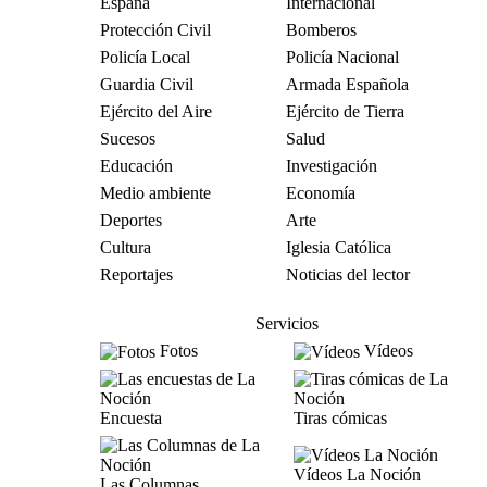
España
Internacional
Protección Civil
Bomberos
Policía Local
Policía Nacional
Guardia Civil
Armada Española
Ejército del Aire
Ejército de Tierra
Sucesos
Salud
Educación
Investigación
Medio ambiente
Economía
Deportes
Arte
Cultura
Iglesia Católica
Reportajes
Noticias del lector
Servicios
Fotos
Vídeos
Encuesta
Tiras cómicas
Vídeos La Noción
Las Columnas