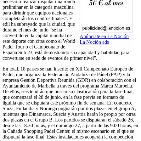
necesario realizar disputar una ronda
preliminar en la categoría masculina
para dirimir qué equipos nacionales
completarán los cuadros finales”. El
edil ha subrayado que la ciudad, que
durante el mes de junio “se ha
convertido en la capital mundial de
Anúnciate en La Noción
este deporte con citas como el World
La Noción ads
Padel Tour o el Campeonato de
España Sub 23, está demostrando su capacidad y fiabilidad para
convertirse en sede de eventos de primer nivel”.
En total, 18 países se han inscrito en XII Campeonato Europeo de
Pádel, que organiza la Federación Andaluza de Pádel (FAP) y la
empresa Gestión Deportiva Reunida (GDR) en colaboración con el
Ayuntamiento de Marbella a través del programa Marca Marbella.
De ellos, seis tendrán que buscar su clasificación para la fase final,
que comenzará el 28 de junio, en la fase previa en formato de
liguilla que se disputará este próximo fin de semana. En concreto,
Suiza, Finlandia y Noruega pugnarán por dos plazas en el grupo A,
mientras que Dinamarca, Suecia y Austria harán lo propio por otras
dos plazas en el Grupo B. Los partidos se disputarán el sábado 26,
desde las 18.30 horas, y el domingo 27, a partir de las 9.00 horas, en
la Cañada Shopping Padel Center, el mismo escenario en el que se
disputará la fase final. Estas instalaciones acogerán la competición