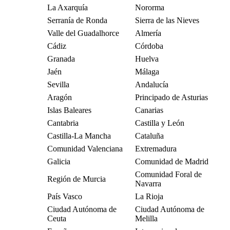
La Axarquía
Nororma
Serranía de Ronda
Sierra de las Nieves
Valle del Guadalhorce
Almería
Cádiz
Córdoba
Granada
Huelva
Jaén
Málaga
Sevilla
Andalucía
Aragón
Principado de Asturias
Islas Baleares
Canarias
Cantabria
Castilla y León
Castilla-La Mancha
Cataluña
Comunidad Valenciana
Extremadura
Galicia
Comunidad de Madrid
Comunidad Foral de
Región de Murcia
Navarra
País Vasco
La Rioja
Ciudad Autónoma de
Ciudad Autónoma de
Ceuta
Melilla