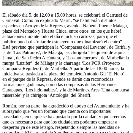
El sábado día 5, de 12.00 a 15.00 horas, se celebrará el Carrusel de
Carnaval. Como ha explicado Marín, “se habilitarán distintos
espacios en Arroyo de la Represa, avenida Nabeul, Puente Málaga,
plaza del Mercado y Huerta Chica, entre otros, en los que habrá
actuaciones durante todo el día e incluso carrozas, para que el
público pueda disfrutar de este evento que dinamizará el centro”.
Está previsto que participen la ‘Comparsas del Levante’, de Tarifa, y
la de ‘Los Patronos’, de Málaga; las chirigota ‘Te quiero de aquí a
Lima’, de San Pedro Alcántara, y ‘Los anticuerpos’, de Marbella; la
murga ‘Luzifer’, de Málaga y la charanga ‘Los PCR (Proyecto
Comparsa Regulera)’, de Marbella. A partir de las 18.00 horas, la
iniciativa se traslada a la plaza del templete Antonio Gil ‘El Nejo’,
en el parque de la Represa, donde se darán cita reconocidas
formaciones gaditanas, como las comparsas de los Hermanos
Carapapas, ‘Los indomables’, y la de Martínez Ares ‘Una comparsa
miserable’ y la chirigota ‘Antología’ del Sheriff.
Román, por su parte, ha agradecido el apoyo del Ayuntamiento y ha
subrayado que “es un formato que cuenta con importantes
novedades, en el que se ha apostado por la calidad, y que creemos
que es necesario para que los ciudadanos podamos empezar a
despertar ya de este letargo, respetando siempre las medidas de
seguridad”. El Carnaval de San Pedro, por su parte, se celebrará del