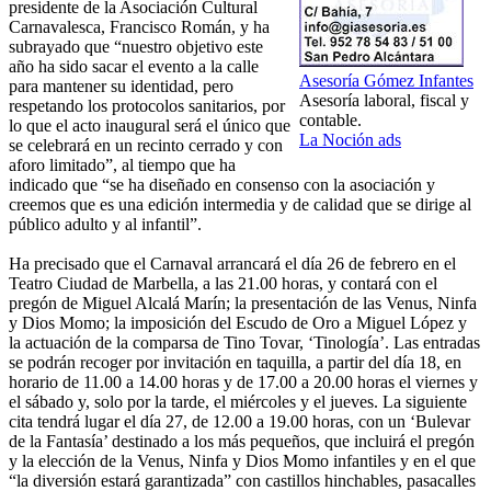
presidente de la Asociación Cultural
Carnavalesca, Francisco Román, y ha
subrayado que “nuestro objetivo este
año ha sido sacar el evento a la calle
Asesoría Gómez Infantes
para mantener su identidad, pero
Asesoría laboral, fiscal y
respetando los protocolos sanitarios, por
contable.
lo que el acto inaugural será el único que
La Noción ads
se celebrará en un recinto cerrado y con
aforo limitado”, al tiempo que ha
indicado que “se ha diseñado en consenso con la asociación y
creemos que es una edición intermedia y de calidad que se dirige al
público adulto y al infantil”.
Ha precisado que el Carnaval arrancará el día 26 de febrero en el
Teatro Ciudad de Marbella, a las 21.00 horas, y contará con el
pregón de Miguel Alcalá Marín; la presentación de las Venus, Ninfa
y Dios Momo; la imposición del Escudo de Oro a Miguel López y
la actuación de la comparsa de Tino Tovar, ‘Tinología’. Las entradas
se podrán recoger por invitación en taquilla, a partir del día 18, en
horario de 11.00 a 14.00 horas y de 17.00 a 20.00 horas el viernes y
el sábado y, solo por la tarde, el miércoles y el jueves. La siguiente
cita tendrá lugar el día 27, de 12.00 a 19.00 horas, con un ‘Bulevar
de la Fantasía’ destinado a los más pequeños, que incluirá el pregón
y la elección de la Venus, Ninfa y Dios Momo infantiles y en el que
“la diversión estará garantizada” con castillos hinchables, pasacalles