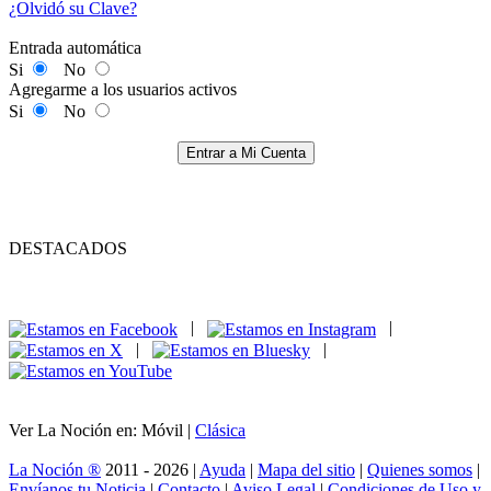
¿Olvidó su Clave?
Entrada automática
Si
No
Agregarme a los usuarios activos
Si
No
Entrar a Mi Cuenta
DESTACADOS
|
|
|
|
Ver La Noción en: Móvil |
Clásica
La Noción ®
2011 - 2026 |
Ayuda
|
Mapa del sitio
|
Quienes somos
|
Envíanos tu Noticia
|
Contacto
|
Aviso Legal
|
Condiciones de Uso y