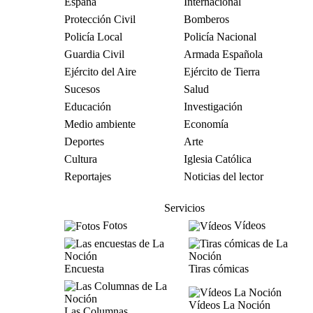
España
Internacional
Protección Civil
Bomberos
Policía Local
Policía Nacional
Guardia Civil
Armada Española
Ejército del Aire
Ejército de Tierra
Sucesos
Salud
Educación
Investigación
Medio ambiente
Economía
Deportes
Arte
Cultura
Iglesia Católica
Reportajes
Noticias del lector
Servicios
Fotos
Vídeos
Encuesta
Tiras cómicas
Vídeos La Noción
Las Columnas