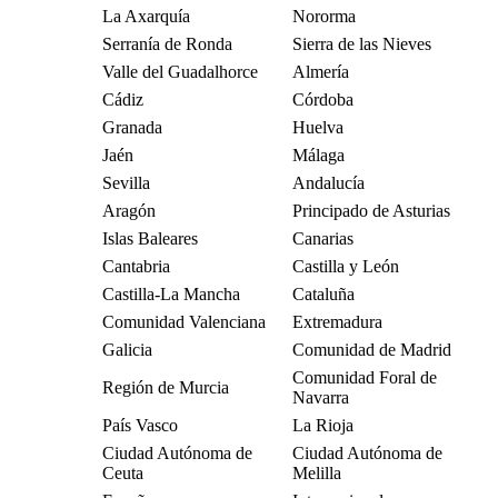
La Axarquía
Nororma
Serranía de Ronda
Sierra de las Nieves
Valle del Guadalhorce
Almería
Cádiz
Córdoba
Granada
Huelva
Jaén
Málaga
Sevilla
Andalucía
Aragón
Principado de Asturias
Islas Baleares
Canarias
Cantabria
Castilla y León
Castilla-La Mancha
Cataluña
Comunidad Valenciana
Extremadura
Galicia
Comunidad de Madrid
Comunidad Foral de
Región de Murcia
Navarra
País Vasco
La Rioja
Ciudad Autónoma de
Ciudad Autónoma de
Ceuta
Melilla