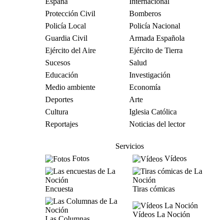
España
Internacional
Protección Civil
Bomberos
Policía Local
Policía Nacional
Guardia Civil
Armada Española
Ejército del Aire
Ejército de Tierra
Sucesos
Salud
Educación
Investigación
Medio ambiente
Economía
Deportes
Arte
Cultura
Iglesia Católica
Reportajes
Noticias del lector
Servicios
Fotos
Vídeos
Encuesta
Tiras cómicas
Vídeos La Noción
Las Columnas