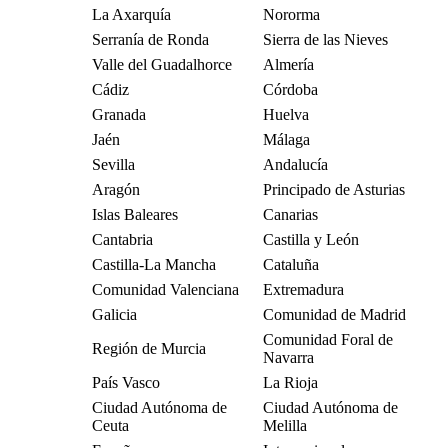
La Axarquía
Nororma
Serranía de Ronda
Sierra de las Nieves
Valle del Guadalhorce
Almería
Cádiz
Córdoba
Granada
Huelva
Jaén
Málaga
Sevilla
Andalucía
Aragón
Principado de Asturias
Islas Baleares
Canarias
Cantabria
Castilla y León
Castilla-La Mancha
Cataluña
Comunidad Valenciana
Extremadura
Galicia
Comunidad de Madrid
Comunidad Foral de
Región de Murcia
Navarra
País Vasco
La Rioja
Ciudad Autónoma de
Ciudad Autónoma de
Ceuta
Melilla