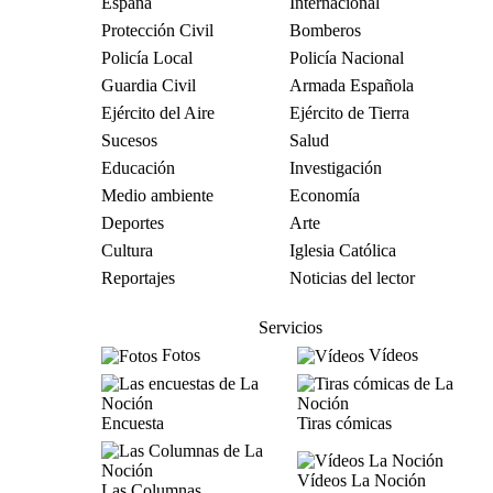
España
Internacional
Protección Civil
Bomberos
Policía Local
Policía Nacional
Guardia Civil
Armada Española
Ejército del Aire
Ejército de Tierra
Sucesos
Salud
Educación
Investigación
Medio ambiente
Economía
Deportes
Arte
Cultura
Iglesia Católica
Reportajes
Noticias del lector
Servicios
Fotos
Vídeos
Encuesta
Tiras cómicas
Vídeos La Noción
Las Columnas