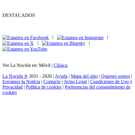
DESTACADOS
|
|
|
|
Ver La Noción en: Móvil |
Clásica
La Noción ®
2011 - 2026 |
Ayuda
|
Mapa del sitio
|
Quienes somos
|
Envíanos tu Noticia
|
Contacto
|
Aviso Legal
|
Condiciones de Uso y
Privacidad
|
Política de cookies
|
Preferencias del consentimiento de
cookies