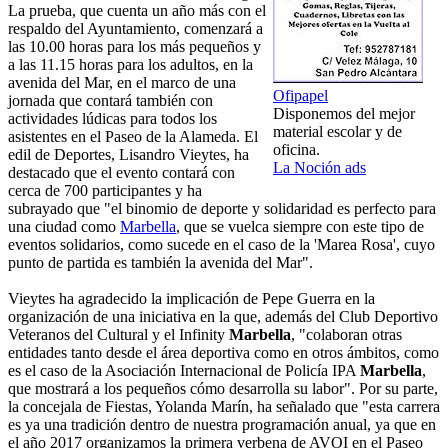
La prueba, que cuenta un año más con el
respaldo del Ayuntamiento, comenzará a
las 10.00 horas para los más pequeños y
a las 11.15 horas para los adultos, en la
avenida del Mar, en el marco de una
Ofipapel
jornada que contará también con
Disponemos del mejor
actividades lúdicas para todos los
material escolar y de
asistentes en el Paseo de la Alameda. El
oficina.
edil de Deportes, Lisandro Vieytes, ha
La Noción ads
destacado que el evento contará con
cerca de 700 participantes y ha
subrayado que "el binomio de deporte y solidaridad es perfecto para
una ciudad como
Marbella
, que se vuelca siempre con este tipo de
eventos solidarios, como sucede en el caso de la 'Marea Rosa', cuyo
punto de partida es también la avenida del Mar".
Vieytes ha agradecido la implicación de Pepe Guerra en la
organización de una iniciativa en la que, además del Club Deportivo
Veteranos del Cultural y el Infinity
Marbella
, "colaboran otras
entidades tanto desde el área deportiva como en otros ámbitos, como
es el caso de la Asociación Internacional de Policía IPA
Marbella
,
que mostrará a los pequeños cómo desarrolla su labor". Por su parte,
la concejala de Fiestas, Yolanda Marín, ha señalado que "esta carrera
es ya una tradición dentro de nuestra programación anual, ya que en
el año 2017 organizamos la primera verbena de AVOI en el Paseo