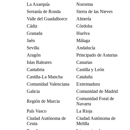
La Axarquía
Nororma
Serranía de Ronda
Sierra de las Nieves
Valle del Guadalhorce
Almería
Cádiz
Córdoba
Granada
Huelva
Jaén
Málaga
Sevilla
Andalucía
Aragón
Principado de Asturias
Islas Baleares
Canarias
Cantabria
Castilla y León
Castilla-La Mancha
Cataluña
Comunidad Valenciana
Extremadura
Galicia
Comunidad de Madrid
Comunidad Foral de
Región de Murcia
Navarra
País Vasco
La Rioja
Ciudad Autónoma de
Ciudad Autónoma de
Ceuta
Melilla