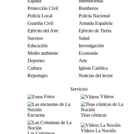
España
Internacional
Protección Civil
Bomberos
Policía Local
Policía Nacional
Guardia Civil
Armada Española
Ejército del Aire
Ejército de Tierra
Sucesos
Salud
Educación
Investigación
Medio ambiente
Economía
Deportes
Arte
Cultura
Iglesia Católica
Reportajes
Noticias del lector
Servicios
Fotos
Vídeos
Encuesta
Tiras cómicas
Vídeos La Noción
Las Columnas