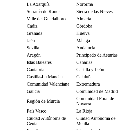
La Axarquía
Nororma
Serranía de Ronda
Sierra de las Nieves
Valle del Guadalhorce
Almería
Cádiz
Córdoba
Granada
Huelva
Jaén
Málaga
Sevilla
Andalucía
Aragón
Principado de Asturias
Islas Baleares
Canarias
Cantabria
Castilla y León
Castilla-La Mancha
Cataluña
Comunidad Valenciana
Extremadura
Galicia
Comunidad de Madrid
Comunidad Foral de
Región de Murcia
Navarra
País Vasco
La Rioja
Ciudad Autónoma de
Ciudad Autónoma de
Ceuta
Melilla