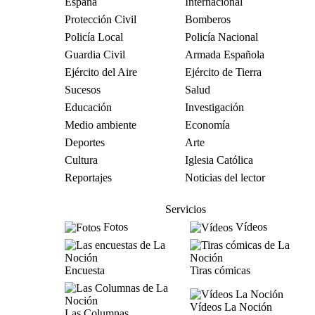
España
Internacional
Protección Civil
Bomberos
Policía Local
Policía Nacional
Guardia Civil
Armada Española
Ejército del Aire
Ejército de Tierra
Sucesos
Salud
Educación
Investigación
Medio ambiente
Economía
Deportes
Arte
Cultura
Iglesia Católica
Reportajes
Noticias del lector
Servicios
Fotos
Vídeos
Encuesta
Tiras cómicas
Vídeos La Noción
Las Columnas