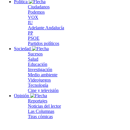
Política
Ciudadanos
Podemos
VOX
IU
Adelante Andalucía
PP
PSOE
Partidos políticos
Sociedad
Sucesos
Salud
Educación
Investigación
Medio ambiente
Videojuegos
Tecnología
Cine y televisión
Opinión
Reportajes
Noticias del lector
Las Columnas
Tiras cómicas