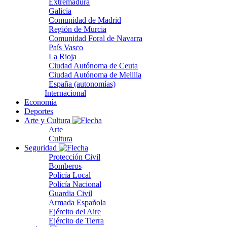
Extremadura
Galicia
Comunidad de Madrid
Región de Murcia
Comunidad Foral de Navarra
País Vasco
La Rioja
Ciudad Autónoma de Ceuta
Ciudad Autónoma de Melilla
España (autonomías)
Internacional
Economía
Deportes
Arte y Cultura
Arte
Cultura
Seguridad
Protección Civil
Bomberos
Policía Local
Policía Nacional
Guardia Civil
Armada Española
Ejército del Aire
Ejército de Tierra