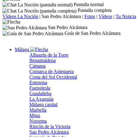
Pantalla normal
Pantalla completa
Vídeos La Noción
|
San Pedro Alcántara
|
Fotos
|
Vídeos
|
Tu Noticia
San Pedro Alcántara
Guía de San Pedro Alcántara
Málaga
Alhaurín de la Torre
Benalmádena
Cártama
Comarca de Antequera
Costa del Sol Occidental
Estepona
Fuengirola
Guadalteba
La Axarquía
Málaga capital
Marbella
Mijas
Nororma
Rincón de la Victoria
San Pedro Alcántara