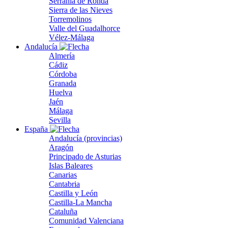
Serranía de Ronda
Sierra de las Nieves
Torremolinos
Valle del Guadalhorce
Vélez-Málaga
Andalucía
Almería
Cádiz
Córdoba
Granada
Huelva
Jaén
Málaga
Sevilla
España
Andalucía (provincias)
Aragón
Principado de Asturias
Islas Baleares
Canarias
Cantabria
Castilla y León
Castilla-La Mancha
Cataluña
Comunidad Valenciana