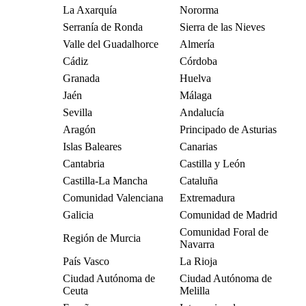
La Axarquía
Nororma
Serranía de Ronda
Sierra de las Nieves
Valle del Guadalhorce
Almería
Cádiz
Córdoba
Granada
Huelva
Jaén
Málaga
Sevilla
Andalucía
Aragón
Principado de Asturias
Islas Baleares
Canarias
Cantabria
Castilla y León
Castilla-La Mancha
Cataluña
Comunidad Valenciana
Extremadura
Galicia
Comunidad de Madrid
Comunidad Foral de
Región de Murcia
Navarra
País Vasco
La Rioja
Ciudad Autónoma de
Ciudad Autónoma de
Ceuta
Melilla