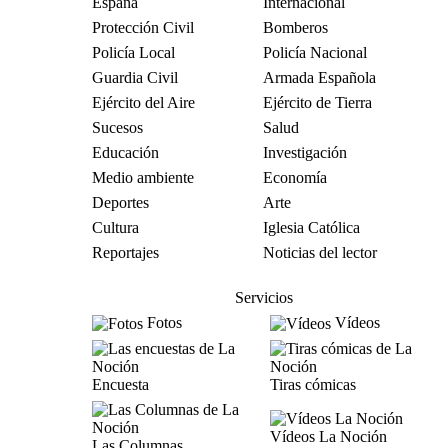
España
Internacional
Protección Civil
Bomberos
Policía Local
Policía Nacional
Guardia Civil
Armada Española
Ejército del Aire
Ejército de Tierra
Sucesos
Salud
Educación
Investigación
Medio ambiente
Economía
Deportes
Arte
Cultura
Iglesia Católica
Reportajes
Noticias del lector
Servicios
Fotos
Vídeos
Encuesta
Tiras cómicas
Vídeos La Noción
Las Columnas