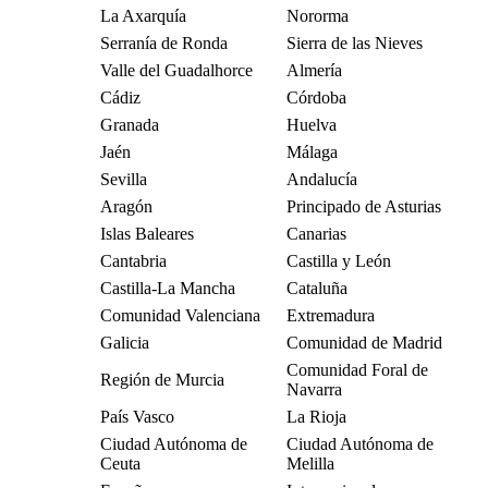
La Axarquía
Nororma
Serranía de Ronda
Sierra de las Nieves
Valle del Guadalhorce
Almería
Cádiz
Córdoba
Granada
Huelva
Jaén
Málaga
Sevilla
Andalucía
Aragón
Principado de Asturias
Islas Baleares
Canarias
Cantabria
Castilla y León
Castilla-La Mancha
Cataluña
Comunidad Valenciana
Extremadura
Galicia
Comunidad de Madrid
Comunidad Foral de
Región de Murcia
Navarra
País Vasco
La Rioja
Ciudad Autónoma de
Ciudad Autónoma de
Ceuta
Melilla