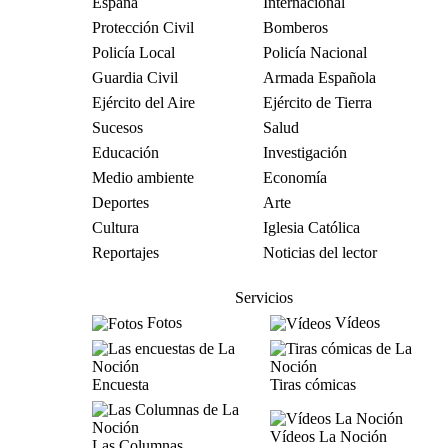
España
Internacional
Protección Civil
Bomberos
Policía Local
Policía Nacional
Guardia Civil
Armada Española
Ejército del Aire
Ejército de Tierra
Sucesos
Salud
Educación
Investigación
Medio ambiente
Economía
Deportes
Arte
Cultura
Iglesia Católica
Reportajes
Noticias del lector
Servicios
Fotos
Vídeos
Encuesta
Tiras cómicas
Vídeos La Noción
Las Columnas