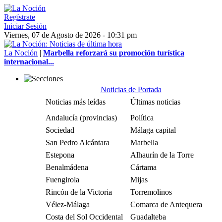
Regístrate
Iniciar Sesión
Viernes, 07 de Agosto de 2026 - 10:31 pm
La Noción
|
Marbella reforzará su promoción turística
internacional...
Noticias de Portada
Noticias más leídas
Últimas noticias
Andalucía (provincias)
Política
Sociedad
Málaga capital
San Pedro Alcántara
Marbella
Estepona
Alhaurín de la Torre
Benalmádena
Cártama
Fuengirola
Mijas
Rincón de la Victoria
Torremolinos
Vélez-Málaga
Comarca de Antequera
Costa del Sol Occidental
Guadalteba