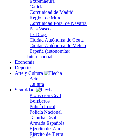
Extremadura
Galicia
Comunidad de Madrid
Región de Murcia
Comunidad Foral de Navarra
País Vasco
La Rioja
Ciudad Autónoma de Ceuta
Ciudad Autónoma de Melilla
España (autonomías)
Internacional
Economía
Deportes
Arte y Cultura
Arte
Cultura
Seguridad
Protección Civil
Bomberos
Policía Local
Policía Nacional
Guardia Civil
Armada Española
Ejército del Aire
Ejército de Tierra