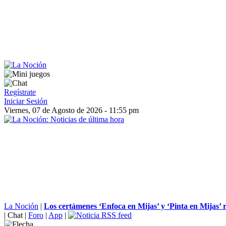
Regístrate
Iniciar Sesión
Viernes, 07 de Agosto de 2026 - 11:55 pm
La Noción
|
Los certámenes ‘Enfoca en Mijas’ y ‘Pinta en Mijas’ r
|
Chat
|
Foro
|
App
|