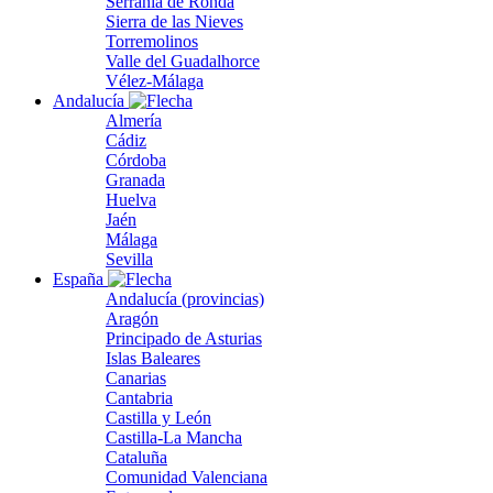
Serranía de Ronda
Sierra de las Nieves
Torremolinos
Valle del Guadalhorce
Vélez-Málaga
Andalucía
Almería
Cádiz
Córdoba
Granada
Huelva
Jaén
Málaga
Sevilla
España
Andalucía (provincias)
Aragón
Principado de Asturias
Islas Baleares
Canarias
Cantabria
Castilla y León
Castilla-La Mancha
Cataluña
Comunidad Valenciana