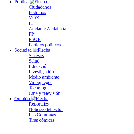
Política
Ciudadanos
Podemos
VOX
IU
Adelante Andalucía
PP
PSOE
Partidos políticos
Sociedad
Sucesos
Salud
Educación
Investigación
Medio ambiente
Videojuegos
Tecnología
Cine y televisión
Opinión
Reportajes
Noticias del lector
Las Columnas
Tiras cómicas