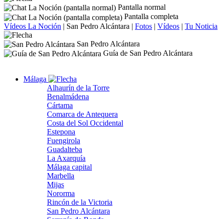
Pantalla normal
Pantalla completa
Vídeos La Noción
|
San Pedro Alcántara
|
Fotos
|
Vídeos
|
Tu Noticia
San Pedro Alcántara
Guía de San Pedro Alcántara
Málaga
Alhaurín de la Torre
Benalmádena
Cártama
Comarca de Antequera
Costa del Sol Occidental
Estepona
Fuengirola
Guadalteba
La Axarquía
Málaga capital
Marbella
Mijas
Nororma
Rincón de la Victoria
San Pedro Alcántara