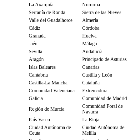
La Axarquía
Nororma
Serranía de Ronda
Sierra de las Nieves
Valle del Guadalhorce
Almería
Cádiz
Córdoba
Granada
Huelva
Jaén
Málaga
Sevilla
Andalucía
Aragón
Principado de Asturias
Islas Baleares
Canarias
Cantabria
Castilla y León
Castilla-La Mancha
Cataluña
Comunidad Valenciana
Extremadura
Galicia
Comunidad de Madrid
Comunidad Foral de
Región de Murcia
Navarra
País Vasco
La Rioja
Ciudad Autónoma de
Ciudad Autónoma de
Ceuta
Melilla