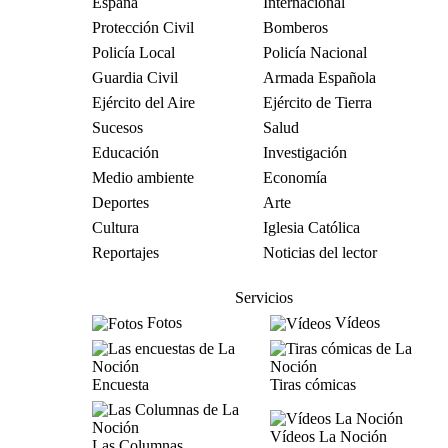
España
Internacional
Protección Civil
Bomberos
Policía Local
Policía Nacional
Guardia Civil
Armada Española
Ejército del Aire
Ejército de Tierra
Sucesos
Salud
Educación
Investigación
Medio ambiente
Economía
Deportes
Arte
Cultura
Iglesia Católica
Reportajes
Noticias del lector
Servicios
Fotos
Vídeos
Encuesta
Tiras cómicas
Vídeos La Noción
Las Columnas