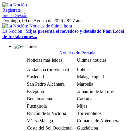
Regístrate
Iniciar Sesión
Domingo, 09 de Agosto de 2026 - 8:27 am
La Noción
|
Mijas presenta el novedoso y detallado Plan Local
de Instalaciones...
Noticias de Portada
Noticias más leídas
Últimas noticias
Andalucía (provincias)
Política
Sociedad
Málaga capital
San Pedro Alcántara
Marbella
Estepona
Alhaurín de la Torre
Benalmádena
Cártama
Fuengirola
Mijas
Rincón de la Victoria
Torremolinos
Vélez-Málaga
Comarca de Antequera
Costa del Sol Occidental
Guadalteba