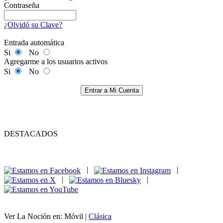
Contraseña
¿Olvidó su Clave?
Entrada automática
Si
No
Agregarme a los usuarios activos
Si
No
Entrar a Mi Cuenta
DESTACADOS
|
|
|
|
Ver La Noción en: Móvil |
Clásica