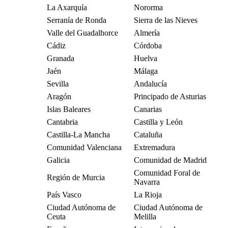
La Axarquía
Nororma
Serranía de Ronda
Sierra de las Nieves
Valle del Guadalhorce
Almería
Cádiz
Córdoba
Granada
Huelva
Jaén
Málaga
Sevilla
Andalucía
Aragón
Principado de Asturias
Islas Baleares
Canarias
Cantabria
Castilla y León
Castilla-La Mancha
Cataluña
Comunidad Valenciana
Extremadura
Galicia
Comunidad de Madrid
Comunidad Foral de
Región de Murcia
Navarra
País Vasco
La Rioja
Ciudad Autónoma de
Ciudad Autónoma de
Ceuta
Melilla