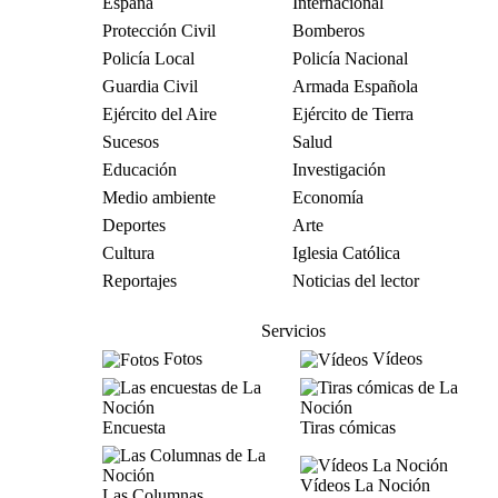
España
Internacional
Protección Civil
Bomberos
Policía Local
Policía Nacional
Guardia Civil
Armada Española
Ejército del Aire
Ejército de Tierra
Sucesos
Salud
Educación
Investigación
Medio ambiente
Economía
Deportes
Arte
Cultura
Iglesia Católica
Reportajes
Noticias del lector
Servicios
Fotos
Vídeos
Encuesta
Tiras cómicas
Vídeos La Noción
Las Columnas