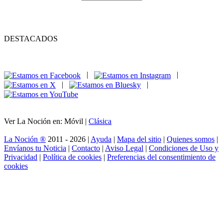
DESTACADOS
|
|
|
|
Ver La Noción en: Móvil |
Clásica
La Noción ®
2011 - 2026 |
Ayuda
|
Mapa del sitio
|
Quienes somos
|
Envíanos tu Noticia
|
Contacto
|
Aviso Legal
|
Condiciones de Uso y
Privacidad
|
Política de cookies
|
Preferencias del consentimiento de
cookies