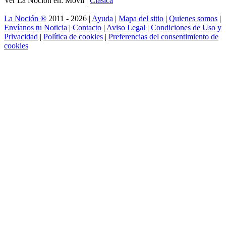
Ver La Noción en: Móvil |
Clásica
La Noción ®
2011 - 2026 |
Ayuda
|
Mapa del sitio
|
Quienes somos
|
Envíanos tu Noticia
|
Contacto
|
Aviso Legal
|
Condiciones de Uso y
Privacidad
|
Política de cookies
|
Preferencias del consentimiento de
cookies