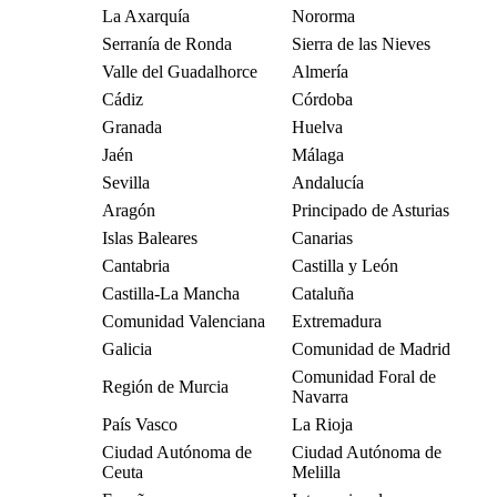
La Axarquía
Nororma
Serranía de Ronda
Sierra de las Nieves
Valle del Guadalhorce
Almería
Cádiz
Córdoba
Granada
Huelva
Jaén
Málaga
Sevilla
Andalucía
Aragón
Principado de Asturias
Islas Baleares
Canarias
Cantabria
Castilla y León
Castilla-La Mancha
Cataluña
Comunidad Valenciana
Extremadura
Galicia
Comunidad de Madrid
Comunidad Foral de
Región de Murcia
Navarra
País Vasco
La Rioja
Ciudad Autónoma de
Ciudad Autónoma de
Ceuta
Melilla