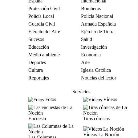
España
Internacional
Protección Civil
Bomberos
Policía Local
Policía Nacional
Guardia Civil
Armada Española
Ejército del Aire
Ejército de Tierra
Sucesos
Salud
Educación
Investigación
Medio ambiente
Economía
Deportes
Arte
Cultura
Iglesia Católica
Reportajes
Noticias del lector
Servicios
Fotos
Vídeos
Encuesta
Tiras cómicas
Vídeos La Noción
Las Columnas