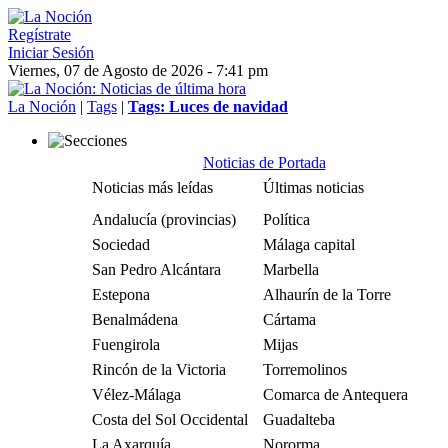
Regístrate
Iniciar Sesión
Viernes, 07 de Agosto de 2026 - 7:41 pm
La Noción
|
Tags
|
Tags: Luces de navidad
Noticias de Portada
Noticias más leídas
Últimas noticias
Andalucía (provincias)
Política
Sociedad
Málaga capital
San Pedro Alcántara
Marbella
Estepona
Alhaurín de la Torre
Benalmádena
Cártama
Fuengirola
Mijas
Rincón de la Victoria
Torremolinos
Vélez-Málaga
Comarca de Antequera
Costa del Sol Occidental
Guadalteba
La Axarquía
Nororma