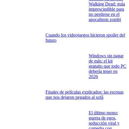
Walking Dead: guía
imprescindible para
no perderse en el
apocalipsis zombi
Cuando los videojuegos hicieron spoiler del
futuro
Windows sin pagar
de más: el kit
gratuito que todo PC
debería tener en
2026
Finales de películas explicados: las escenas
que nos dejaron pegados al sofá
El último mono:
guerra de egos,
seducción viral y
comedia con