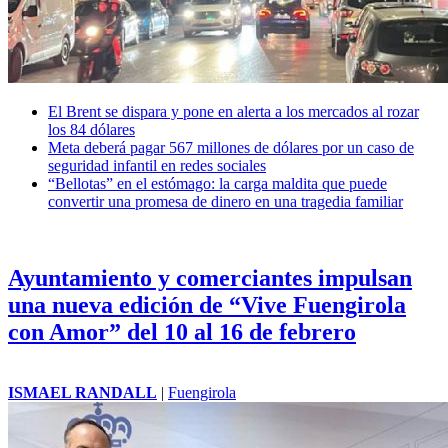
El Brent se dispara y pone en alerta a los mercados al rozar
los 84 dólares
Meta deberá pagar 567 millones de dólares por un caso de
seguridad infantil en redes sociales
“Bellotas” en el estómago: la carga maldita que puede
convertir una promesa de dinero en una tragedia familiar
Ayuntamiento y comerciantes impulsan
una nueva edición de “Vive Fuengirola
con Amor” del 10 al 16 de febrero
ISMAEL RANDALL
|
Fuengirola