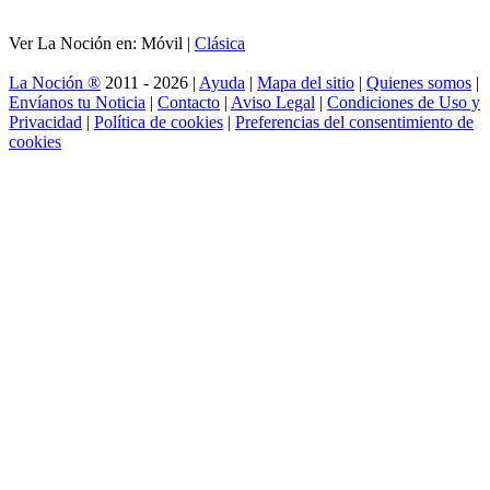
Ver La Noción en: Móvil |
Clásica
La Noción ®
2011 - 2026 |
Ayuda
|
Mapa del sitio
|
Quienes somos
|
Envíanos tu Noticia
|
Contacto
|
Aviso Legal
|
Condiciones de Uso y
Privacidad
|
Política de cookies
|
Preferencias del consentimiento de
cookies