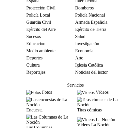
España
Internacional
Protección Civil
Bomberos
Policía Local
Policía Nacional
Guardia Civil
Armada Española
Ejército del Aire
Ejército de Tierra
Sucesos
Salud
Educación
Investigación
Medio ambiente
Economía
Deportes
Arte
Cultura
Iglesia Católica
Reportajes
Noticias del lector
Servicios
Fotos
Vídeos
Encuesta
Tiras cómicas
Vídeos La Noción
Las Columnas