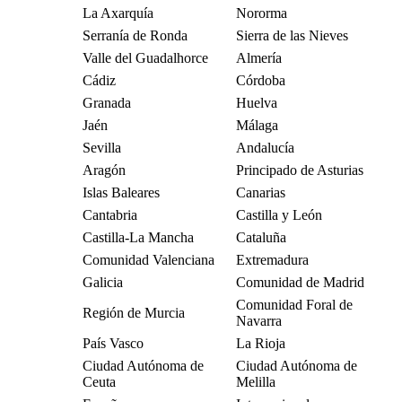
La Axarquía
Nororma
Serranía de Ronda
Sierra de las Nieves
Valle del Guadalhorce
Almería
Cádiz
Córdoba
Granada
Huelva
Jaén
Málaga
Sevilla
Andalucía
Aragón
Principado de Asturias
Islas Baleares
Canarias
Cantabria
Castilla y León
Castilla-La Mancha
Cataluña
Comunidad Valenciana
Extremadura
Galicia
Comunidad de Madrid
Comunidad Foral de
Región de Murcia
Navarra
País Vasco
La Rioja
Ciudad Autónoma de
Ciudad Autónoma de
Ceuta
Melilla