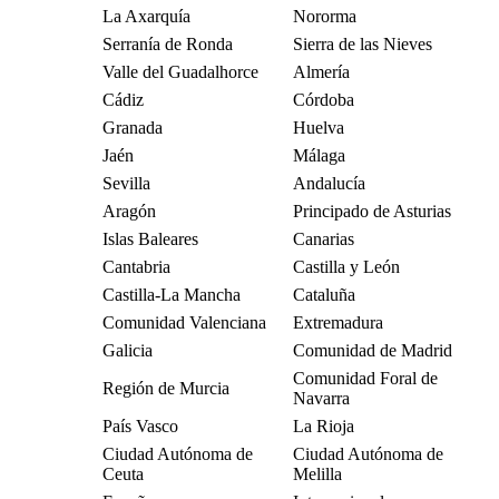
La Axarquía
Nororma
Serranía de Ronda
Sierra de las Nieves
Valle del Guadalhorce
Almería
Cádiz
Córdoba
Granada
Huelva
Jaén
Málaga
Sevilla
Andalucía
Aragón
Principado de Asturias
Islas Baleares
Canarias
Cantabria
Castilla y León
Castilla-La Mancha
Cataluña
Comunidad Valenciana
Extremadura
Galicia
Comunidad de Madrid
Comunidad Foral de
Región de Murcia
Navarra
País Vasco
La Rioja
Ciudad Autónoma de
Ciudad Autónoma de
Ceuta
Melilla