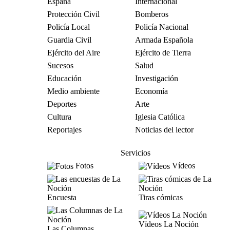
España
Internacional
Protección Civil
Bomberos
Policía Local
Policía Nacional
Guardia Civil
Armada Española
Ejército del Aire
Ejército de Tierra
Sucesos
Salud
Educación
Investigación
Medio ambiente
Economía
Deportes
Arte
Cultura
Iglesia Católica
Reportajes
Noticias del lector
Servicios
Fotos
Vídeos
Encuesta
Tiras cómicas
Vídeos La Noción
Las Columnas