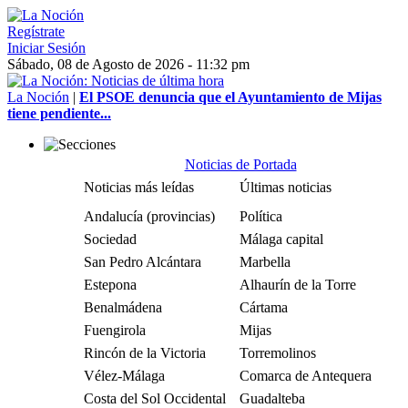
Regístrate
Iniciar Sesión
Sábado, 08 de Agosto de 2026 - 11:32 pm
La Noción
|
El PSOE denuncia que el Ayuntamiento de Mijas
tiene pendiente...
Noticias de Portada
Noticias más leídas
Últimas noticias
Andalucía (provincias)
Política
Sociedad
Málaga capital
San Pedro Alcántara
Marbella
Estepona
Alhaurín de la Torre
Benalmádena
Cártama
Fuengirola
Mijas
Rincón de la Victoria
Torremolinos
Vélez-Málaga
Comarca de Antequera
Costa del Sol Occidental
Guadalteba