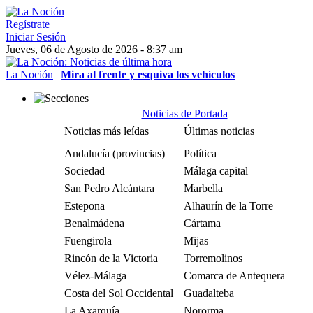
Regístrate
Iniciar Sesión
Jueves, 06 de Agosto de 2026 - 8:37 am
La Noción
|
Mira al frente y esquiva los vehículos
Noticias de Portada
Noticias más leídas
Últimas noticias
Andalucía (provincias)
Política
Sociedad
Málaga capital
San Pedro Alcántara
Marbella
Estepona
Alhaurín de la Torre
Benalmádena
Cártama
Fuengirola
Mijas
Rincón de la Victoria
Torremolinos
Vélez-Málaga
Comarca de Antequera
Costa del Sol Occidental
Guadalteba
La Axarquía
Nororma