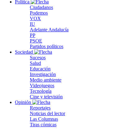
Política
Ciudadanos
Podemos
VOX
IU
Adelante Andalucía
PP
PSOE
Partidos políticos
Sociedad
Sucesos
Salud
Educación
Investigación
Medio ambiente
Videojuegos
Tecnología
Cine y televisión
Opinión
Reportajes
Noticias del lector
Las Columnas
Tiras cómicas