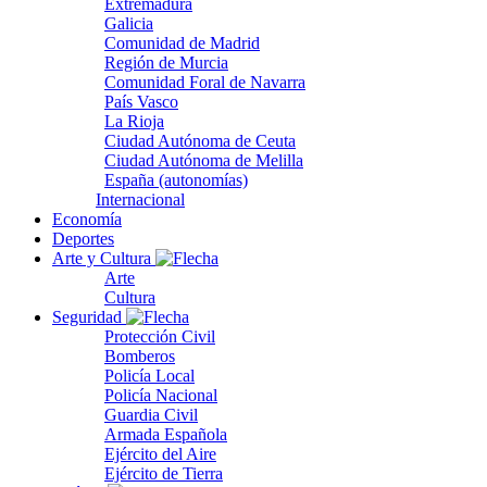
Extremadura
Galicia
Comunidad de Madrid
Región de Murcia
Comunidad Foral de Navarra
País Vasco
La Rioja
Ciudad Autónoma de Ceuta
Ciudad Autónoma de Melilla
España (autonomías)
Internacional
Economía
Deportes
Arte y Cultura
Arte
Cultura
Seguridad
Protección Civil
Bomberos
Policía Local
Policía Nacional
Guardia Civil
Armada Española
Ejército del Aire
Ejército de Tierra