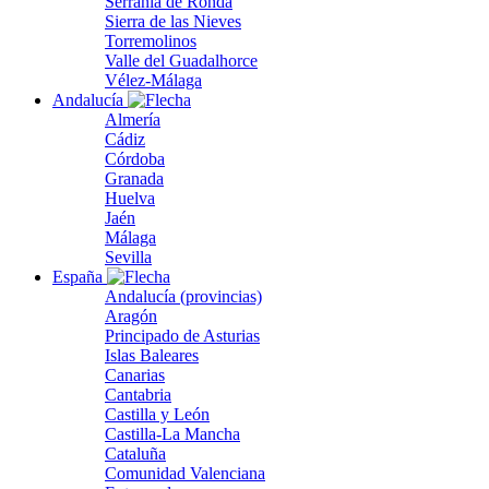
Serranía de Ronda
Sierra de las Nieves
Torremolinos
Valle del Guadalhorce
Vélez-Málaga
Andalucía
Almería
Cádiz
Córdoba
Granada
Huelva
Jaén
Málaga
Sevilla
España
Andalucía (provincias)
Aragón
Principado de Asturias
Islas Baleares
Canarias
Cantabria
Castilla y León
Castilla-La Mancha
Cataluña
Comunidad Valenciana