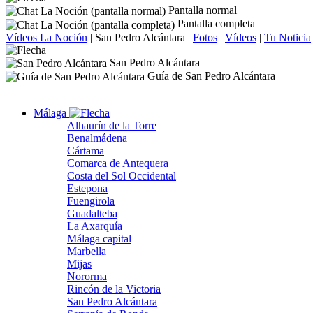
Pantalla normal
Pantalla completa
Vídeos La Noción
|
San Pedro Alcántara
|
Fotos
|
Vídeos
|
Tu Noticia
San Pedro Alcántara
Guía de San Pedro Alcántara
Málaga
Alhaurín de la Torre
Benalmádena
Cártama
Comarca de Antequera
Costa del Sol Occidental
Estepona
Fuengirola
Guadalteba
La Axarquía
Málaga capital
Marbella
Mijas
Nororma
Rincón de la Victoria
San Pedro Alcántara