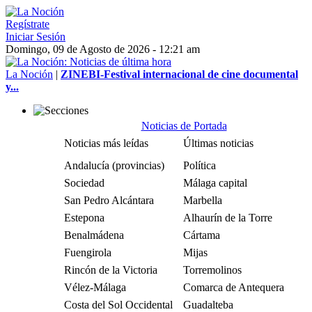
Regístrate
Iniciar Sesión
Domingo, 09 de Agosto de 2026 - 12:21 am
La Noción
|
ZINEBI-Festival internacional de cine documental
y...
Noticias de Portada
Noticias más leídas
Últimas noticias
Andalucía (provincias)
Política
Sociedad
Málaga capital
San Pedro Alcántara
Marbella
Estepona
Alhaurín de la Torre
Benalmádena
Cártama
Fuengirola
Mijas
Rincón de la Victoria
Torremolinos
Vélez-Málaga
Comarca de Antequera
Costa del Sol Occidental
Guadalteba