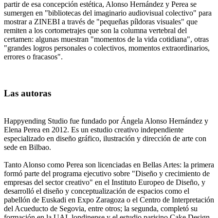
partir de esa concepción estética, Alonso Hernández y Perea se
sumergen en "bibliotecas del imaginario audiovisual colectivo" para
mostrar a ZINEBI a través de "pequeñas píldoras visuales" que
remiten a los cortometrajes que son la columna vertebral del
certamen: algunas muestran "momentos de la vida cotidiana", otras
"grandes logros personales o colectivos, momentos extraordinarios,
errores o fracasos".
Las autoras
Happyending Studio fue fundado por Ángela Alonso Hernández y
Elena Perea en 2012. Es un estudio creativo independiente
especializado en diseño gráfico, ilustración y dirección de arte con
sede en Bilbao.
Tanto Alonso como Perea son licenciadas en Bellas Artes: la primera
formó parte del programa ejecutivo sobre "Diseño y crecimiento de
empresas del sector creativo" en el Instituto Europeo de Diseño, y
desarrolló el diseño y conceptualización de espacios como el
pabellón de Euskadi en Expo Zaragoza o el Centro de Interpretación
del Acueducto de Segovia, entre otros; la segunda, completó su
formación en la UAL londinense y el estudio parisino Cake Design,