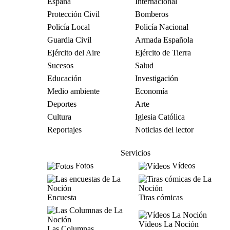
España
Internacional
Protección Civil
Bomberos
Policía Local
Policía Nacional
Guardia Civil
Armada Española
Ejército del Aire
Ejército de Tierra
Sucesos
Salud
Educación
Investigación
Medio ambiente
Economía
Deportes
Arte
Cultura
Iglesia Católica
Reportajes
Noticias del lector
Servicios
Fotos
Vídeos
Encuesta
Tiras cómicas
Vídeos La Noción
Las Columnas