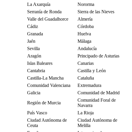
La Axarquía
Nororma
Serranía de Ronda
Sierra de las Nieves
Valle del Guadalhorce
Almería
Cádiz
Córdoba
Granada
Huelva
Jaén
Málaga
Sevilla
Andalucía
Aragón
Principado de Asturias
Islas Baleares
Canarias
Cantabria
Castilla y León
Castilla-La Mancha
Cataluña
Comunidad Valenciana
Extremadura
Galicia
Comunidad de Madrid
Comunidad Foral de
Región de Murcia
Navarra
País Vasco
La Rioja
Ciudad Autónoma de
Ciudad Autónoma de
Ceuta
Melilla