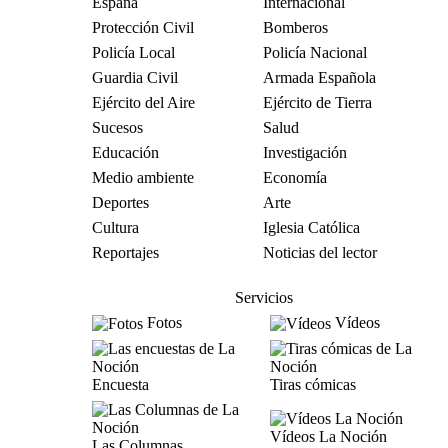
España
Internacional
Protección Civil
Bomberos
Policía Local
Policía Nacional
Guardia Civil
Armada Española
Ejército del Aire
Ejército de Tierra
Sucesos
Salud
Educación
Investigación
Medio ambiente
Economía
Deportes
Arte
Cultura
Iglesia Católica
Reportajes
Noticias del lector
Servicios
Fotos
Vídeos
Encuesta
Tiras cómicas
Vídeos La Noción
Las Columnas