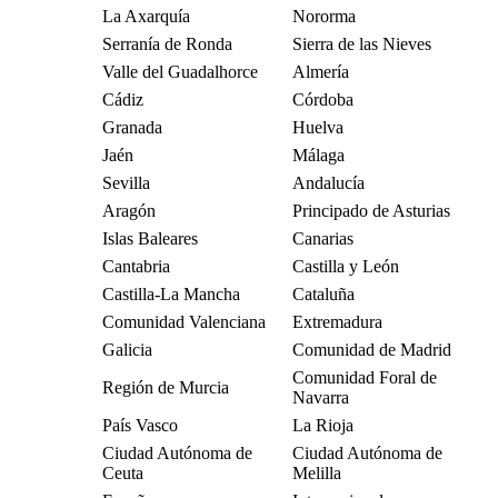
La Axarquía
Nororma
Serranía de Ronda
Sierra de las Nieves
Valle del Guadalhorce
Almería
Cádiz
Córdoba
Granada
Huelva
Jaén
Málaga
Sevilla
Andalucía
Aragón
Principado de Asturias
Islas Baleares
Canarias
Cantabria
Castilla y León
Castilla-La Mancha
Cataluña
Comunidad Valenciana
Extremadura
Galicia
Comunidad de Madrid
Comunidad Foral de
Región de Murcia
Navarra
País Vasco
La Rioja
Ciudad Autónoma de
Ciudad Autónoma de
Ceuta
Melilla