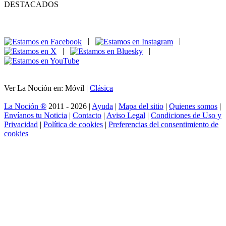
DESTACADOS
|
|
|
|
Ver La Noción en: Móvil |
Clásica
La Noción ®
2011 - 2026 |
Ayuda
|
Mapa del sitio
|
Quienes somos
|
Envíanos tu Noticia
|
Contacto
|
Aviso Legal
|
Condiciones de Uso y
Privacidad
|
Política de cookies
|
Preferencias del consentimiento de
cookies