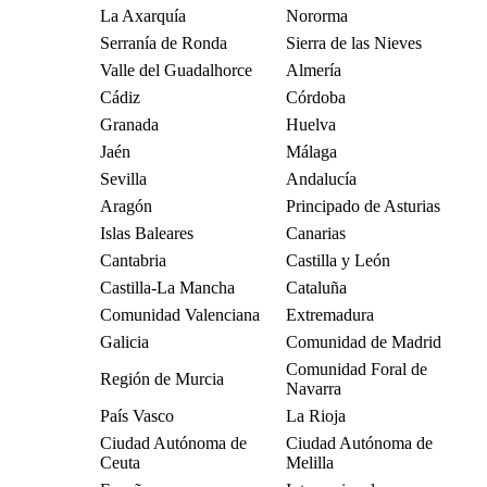
La Axarquía
Nororma
Serranía de Ronda
Sierra de las Nieves
Valle del Guadalhorce
Almería
Cádiz
Córdoba
Granada
Huelva
Jaén
Málaga
Sevilla
Andalucía
Aragón
Principado de Asturias
Islas Baleares
Canarias
Cantabria
Castilla y León
Castilla-La Mancha
Cataluña
Comunidad Valenciana
Extremadura
Galicia
Comunidad de Madrid
Comunidad Foral de
Región de Murcia
Navarra
País Vasco
La Rioja
Ciudad Autónoma de
Ciudad Autónoma de
Ceuta
Melilla