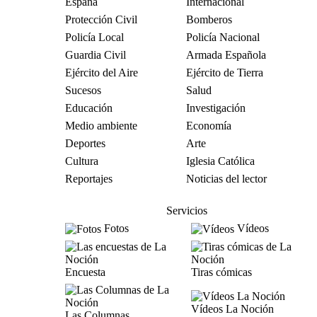
España
Internacional
Protección Civil
Bomberos
Policía Local
Policía Nacional
Guardia Civil
Armada Española
Ejército del Aire
Ejército de Tierra
Sucesos
Salud
Educación
Investigación
Medio ambiente
Economía
Deportes
Arte
Cultura
Iglesia Católica
Reportajes
Noticias del lector
Servicios
Fotos
Vídeos
Encuesta
Tiras cómicas
Vídeos La Noción
Las Columnas