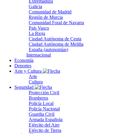
Extremadura
Galicia
Comunidad de Madrid
Región de Murcia
Comunidad Foral de Navarra
País Vasco
La Rioja
Ciudad Autónoma de Ceuta
Ciudad Autónoma de Melilla
España (autonomías)
Internacional
Economía
Deportes
Arte y Cultura
Arte
Cultura
Seguridad
Protección Civil
Bomberos
Policía Local
Policía Nacional
Guardia Civil
Armada Española
Ejército del Aire
Ejército de Tierra