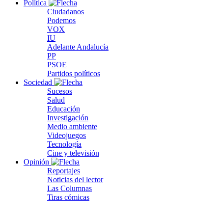
Política
Ciudadanos
Podemos
VOX
IU
Adelante Andalucía
PP
PSOE
Partidos políticos
Sociedad
Sucesos
Salud
Educación
Investigación
Medio ambiente
Videojuegos
Tecnología
Cine y televisión
Opinión
Reportajes
Noticias del lector
Las Columnas
Tiras cómicas