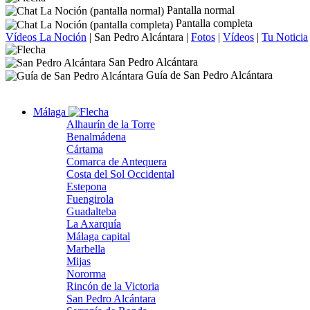
Pantalla normal
Pantalla completa
Vídeos La Noción
|
San Pedro Alcántara
|
Fotos
|
Vídeos
|
Tu Noticia
San Pedro Alcántara
Guía de San Pedro Alcántara
Málaga
Alhaurín de la Torre
Benalmádena
Cártama
Comarca de Antequera
Costa del Sol Occidental
Estepona
Fuengirola
Guadalteba
La Axarquía
Málaga capital
Marbella
Mijas
Nororma
Rincón de la Victoria
San Pedro Alcántara