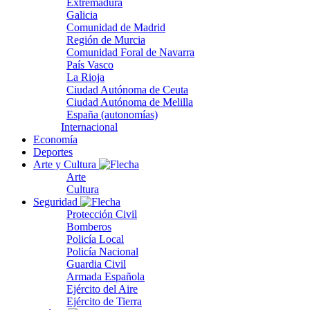
Extremadura
Galicia
Comunidad de Madrid
Región de Murcia
Comunidad Foral de Navarra
País Vasco
La Rioja
Ciudad Autónoma de Ceuta
Ciudad Autónoma de Melilla
España (autonomías)
Internacional
Economía
Deportes
Arte y Cultura
Arte
Cultura
Seguridad
Protección Civil
Bomberos
Policía Local
Policía Nacional
Guardia Civil
Armada Española
Ejército del Aire
Ejército de Tierra