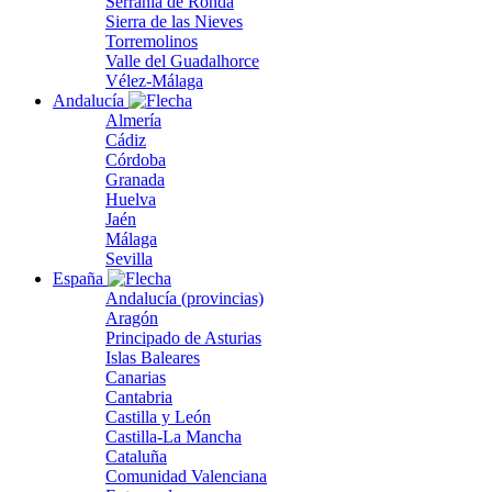
Serranía de Ronda
Sierra de las Nieves
Torremolinos
Valle del Guadalhorce
Vélez-Málaga
Andalucía
Almería
Cádiz
Córdoba
Granada
Huelva
Jaén
Málaga
Sevilla
España
Andalucía (provincias)
Aragón
Principado de Asturias
Islas Baleares
Canarias
Cantabria
Castilla y León
Castilla-La Mancha
Cataluña
Comunidad Valenciana