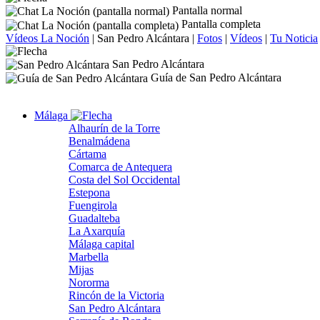
Pantalla normal
Pantalla completa
Vídeos La Noción
|
San Pedro Alcántara
|
Fotos
|
Vídeos
|
Tu Noticia
San Pedro Alcántara
Guía de San Pedro Alcántara
Málaga
Alhaurín de la Torre
Benalmádena
Cártama
Comarca de Antequera
Costa del Sol Occidental
Estepona
Fuengirola
Guadalteba
La Axarquía
Málaga capital
Marbella
Mijas
Nororma
Rincón de la Victoria
San Pedro Alcántara