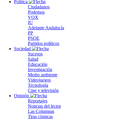
Política
Ciudadanos
Podemos
VOX
IU
Adelante Andalucía
PP
PSOE
Partidos políticos
Sociedad
Sucesos
Salud
Educación
Investigación
Medio ambiente
Videojuegos
Tecnología
Cine y televisión
Opinión
Reportajes
Noticias del lector
Las Columnas
Tiras cómicas