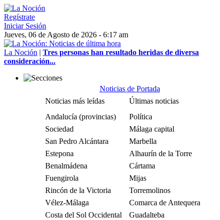
Regístrate
Iniciar Sesión
Jueves, 06 de Agosto de 2026 - 6:17 am
La Noción
|
Tres personas han resultado heridas de diversa
consideración...
Noticias de Portada
Noticias más leídas
Últimas noticias
Andalucía (provincias)
Política
Sociedad
Málaga capital
San Pedro Alcántara
Marbella
Estepona
Alhaurín de la Torre
Benalmádena
Cártama
Fuengirola
Mijas
Rincón de la Victoria
Torremolinos
Vélez-Málaga
Comarca de Antequera
Costa del Sol Occidental
Guadalteba