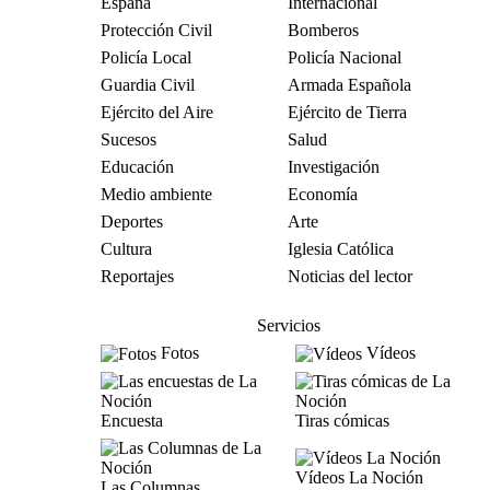
España
Internacional
Protección Civil
Bomberos
Policía Local
Policía Nacional
Guardia Civil
Armada Española
Ejército del Aire
Ejército de Tierra
Sucesos
Salud
Educación
Investigación
Medio ambiente
Economía
Deportes
Arte
Cultura
Iglesia Católica
Reportajes
Noticias del lector
Servicios
Fotos
Vídeos
Encuesta
Tiras cómicas
Vídeos La Noción
Las Columnas