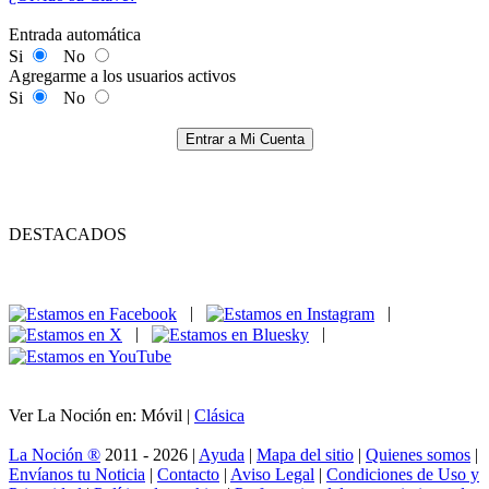
Entrada automática
Si
No
Agregarme a los usuarios activos
Si
No
Entrar a Mi Cuenta
DESTACADOS
|
|
|
|
Ver La Noción en: Móvil |
Clásica
La Noción ®
2011 - 2026 |
Ayuda
|
Mapa del sitio
|
Quienes somos
|
Envíanos tu Noticia
|
Contacto
|
Aviso Legal
|
Condiciones de Uso y