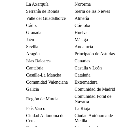
La Axarquía
Nororma
Serranía de Ronda
Sierra de las Nieves
Valle del Guadalhorce
Almería
Cádiz
Córdoba
Granada
Huelva
Jaén
Málaga
Sevilla
Andalucía
Aragón
Principado de Asturias
Islas Baleares
Canarias
Cantabria
Castilla y León
Castilla-La Mancha
Cataluña
Comunidad Valenciana
Extremadura
Galicia
Comunidad de Madrid
Comunidad Foral de
Región de Murcia
Navarra
País Vasco
La Rioja
Ciudad Autónoma de
Ciudad Autónoma de
Ceuta
Melilla