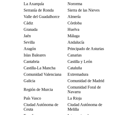
La Axarquía
Nororma
Serranía de Ronda
Sierra de las Nieves
Valle del Guadalhorce
Almería
Cádiz
Córdoba
Granada
Huelva
Jaén
Málaga
Sevilla
Andalucía
Aragón
Principado de Asturias
Islas Baleares
Canarias
Cantabria
Castilla y León
Castilla-La Mancha
Cataluña
Comunidad Valenciana
Extremadura
Galicia
Comunidad de Madrid
Comunidad Foral de
Región de Murcia
Navarra
País Vasco
La Rioja
Ciudad Autónoma de
Ciudad Autónoma de
Ceuta
Melilla