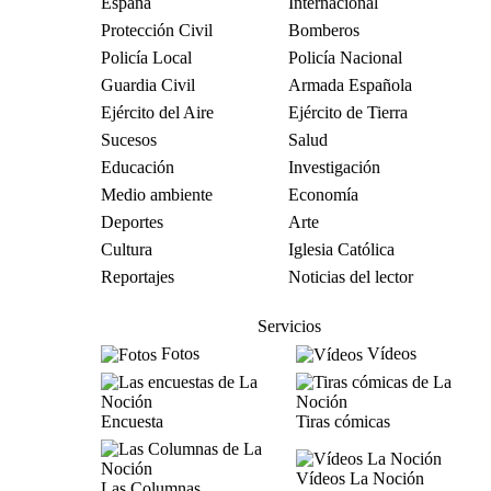
España
Internacional
Protección Civil
Bomberos
Policía Local
Policía Nacional
Guardia Civil
Armada Española
Ejército del Aire
Ejército de Tierra
Sucesos
Salud
Educación
Investigación
Medio ambiente
Economía
Deportes
Arte
Cultura
Iglesia Católica
Reportajes
Noticias del lector
Servicios
Fotos
Vídeos
Encuesta
Tiras cómicas
Vídeos La Noción
Las Columnas