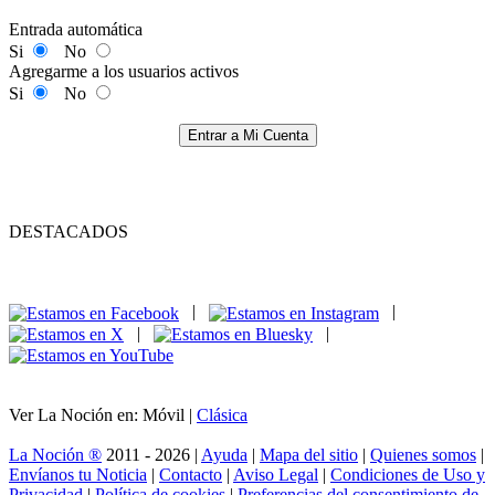
Entrada automática
Si
No
Agregarme a los usuarios activos
Si
No
Entrar a Mi Cuenta
DESTACADOS
|
|
|
|
Ver La Noción en: Móvil |
Clásica
La Noción ®
2011 - 2026 |
Ayuda
|
Mapa del sitio
|
Quienes somos
|
Envíanos tu Noticia
|
Contacto
|
Aviso Legal
|
Condiciones de Uso y
Privacidad
|
Política de cookies
|
Preferencias del consentimiento de