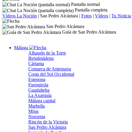
Pantalla normal
Pantalla completa
Vídeos La Noción
|
San Pedro Alcántara
|
Fotos
|
Vídeos
|
Tu Noticia
San Pedro Alcántara
Guía de San Pedro Alcántara
Málaga
Alhaurín de la Torre
Benalmádena
Cártama
Comarca de Antequera
Costa del Sol Occidental
Estepona
Fuengirola
Guadalteba
La Axarquía
Málaga capital
Marbella
Mijas
Nororma
Rincón de la Victoria
San Pedro Alcántara