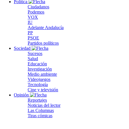
Política
Ciudadanos
Podemos
VOX
IU
Adelante Andalucía
PP
PSOE
Partidos políticos
Sociedad
Sucesos
Salud
Educación
Investigación
Medio ambiente
Videojuegos
Tecnología
Cine y televisión
Opinión
Reportajes
Noticias del lector
Las Columnas
Tiras cómicas