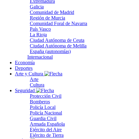
Extremadura
Galicia
Comunidad de Madrid
Región de Murcia
Comunidad Foral de Navarra
País Vasco
La Rioja
Ciudad Autónoma de Ceuta
Ciudad Autónoma de Melilla
España (autonomías)
Internacional
Economía
Deportes
Arte y Cultura
Arte
Cultura
Seguridad
Protección Civil
Bomberos
Policía Local
Policía Nacional
Guardia Civil
Armada Española
Ejército del Aire
Ejército de Tierra