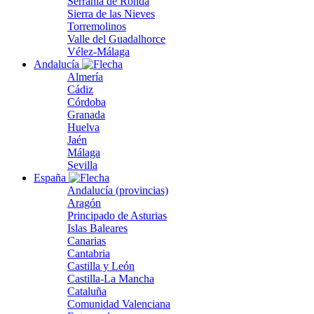
Serranía de Ronda
Sierra de las Nieves
Torremolinos
Valle del Guadalhorce
Vélez-Málaga
Andalucía
Almería
Cádiz
Córdoba
Granada
Huelva
Jaén
Málaga
Sevilla
España
Andalucía (provincias)
Aragón
Principado de Asturias
Islas Baleares
Canarias
Cantabria
Castilla y León
Castilla-La Mancha
Cataluña
Comunidad Valenciana